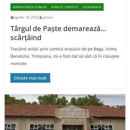
ADMINISTRAŢIE PUBLICĂ
ATRACȚII TURISTICE
EVENIMENTE
aprilie 14, 2022
adrian
Târgul de Paște demarează…
scârțâind
Trecând astăzi prin centrul orașului de pe Bega, inima
Banatului, Timișoara, mi-a fost dat să văd că în căsuțele
montate
Citește mai mult