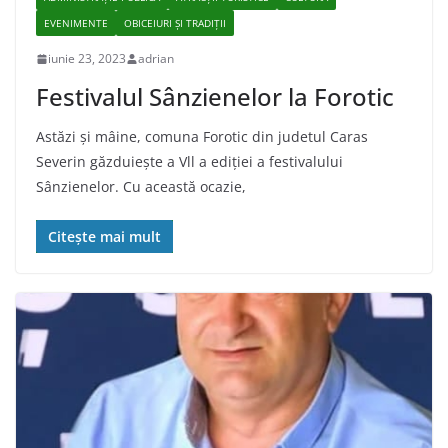
EVENIMENTE
OBICEIURI ȘI TRADIȚII
iunie 23, 2023
adrian
Festivalul Sânzienelor la Forotic
Astăzi și mâine, comuna Forotic din judetul Caras
Severin găzduiește a Vll a ediției a festivalului
Sânzienelor. Cu această ocazie,
Citește mai mult