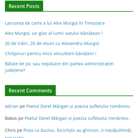
Recent Posts
Lansarea de carte a lui Alex Murgoi în Timișoara
Alex Murgoi, un glas al lumii satului bănățean !
20 de trăiri, 20 de visuri cu Alexandru Murgoi.
Chilipiruri pentru micii viticultorii bănăţeni !
Bătaie de joc sau nepăsare din partea administraţiei
judeţene?
Recent Comments
adrian
pe
Poetul Dorel Mărgan şi poezia sufletului românesc.
Bakos
pe
Poetul Dorel Mărgan şi poezia sufletului românesc.
Chris
pe
Pista cu bucluc, bicicliștii au ghinion, o nouă(ultimă)
reparație.