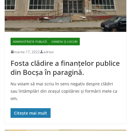
ADMINISTRAŢIE PUBLICĂ
OAMENI ȘI LOCURI
martie 17, 2022
adrian
Fosta clădire a finanţelor publice
din Bocşa în paragină.
Nu voiam să mai scriu în sens negativ despre clădiri
sau întâmplări din orașul copilăriei și formării mele ca
om,
Citește mai mult