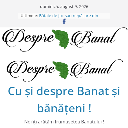
Skip
duminică, august 9, 2026
Chilipiruri pentru micii viticultorii
to
Ultimele:
bănăţeni !
content
Bătaie de joc sau nepăsare din
partea administraţiei judeţene?
Lansarea de carte a lui Alex Murgoi
în Timișoara
Alex Murgoi, un glas al lumii
satului bănățean !
20 de trăiri, 20 de visuri cu
Alexandru Murgoi.
Cu şi despre Banat şi
bănăţeni !
Noi îţi arătăm frumuseţea Banatului !