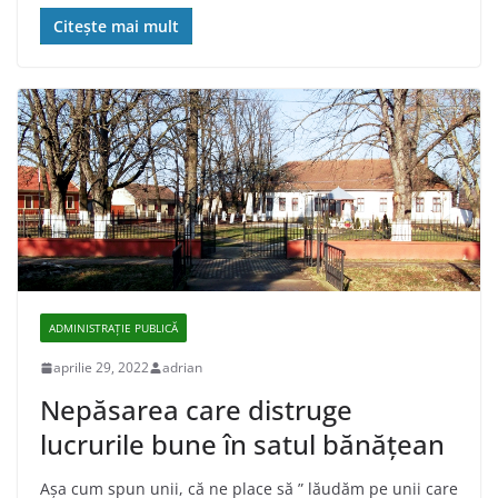
Citește mai mult
ADMINISTRAŢIE PUBLICĂ
aprilie 29, 2022
adrian
Nepăsarea care distruge
lucrurile bune în satul bănăţean
Așa cum spun unii, că ne place să ” lăudăm pe unii care