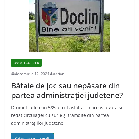
UNCATEGORIZED
decembrie 12, 2024
adrian
Bătaie de joc sau nepăsare din
partea administraţiei judeţene?
Drumul județean 585 a fost asfaltat în această vară și
redat circulației cu surle și trâmbițe din partea
administrațiilor județene
Citește mai mult