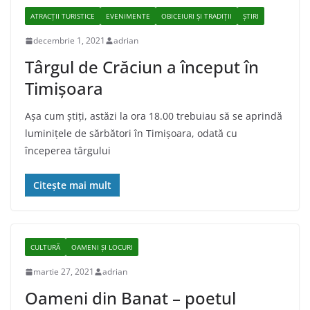
ATRACȚII TURISTICE
EVENIMENTE
OBICEIURI ȘI TRADIȚII
ȘTIRI
decembrie 1, 2021
adrian
Târgul de Crăciun a început în
Timișoara
Așa cum știți, astăzi la ora 18.00 trebuiau să se aprindă
luminițele de sărbători în Timișoara, odată cu
începerea târgului
Citește mai mult
CULTURĂ
OAMENI ȘI LOCURI
martie 27, 2021
adrian
Oameni din Banat – poetul