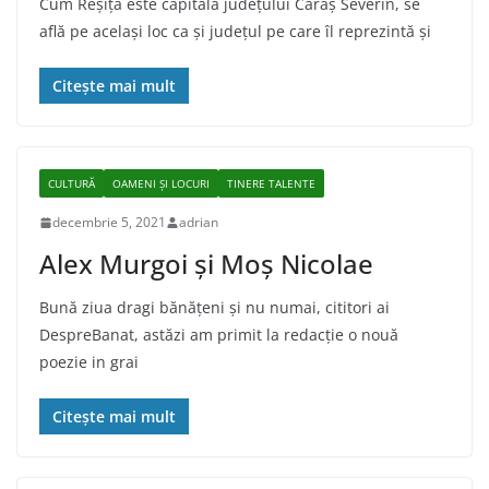
Cum Reșița este capitala județului Caraș Severin, se
află pe același loc ca și județul pe care îl reprezintă și
Citește mai mult
CULTURĂ
OAMENI ȘI LOCURI
TINERE TALENTE
decembrie 5, 2021
adrian
Alex Murgoi și Moș Nicolae
Bună ziua dragi bănățeni și nu numai, cititori ai
DespreBanat, astăzi am primit la redacție o nouă
poezie in grai
Citește mai mult