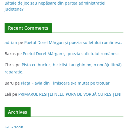
Bătaie de joc sau nepăsare din partea administraţiei
judeţene?
Recent Comments
adrian
pe
Poetul Dorel Mărgan şi poezia sufletului românesc.
Bakos
pe
Poetul Dorel Mărgan şi poezia sufletului românesc.
Chris
pe
Pista cu bucluc, bicicliștii au ghinion, o nouă(ultimă)
reparație.
Baru
pe
Piața Flavia din Timişoara s-a mutat pe trotuar
Leli
pe
PRIMARUL REŞIŢEI NELU POPA DE VORBĂ CU REŞIŢENII
Archives
iulie 2025