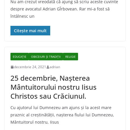
Nu am crezut vreodată că ajung să scriu aceste cuvinte
despre avocatul Adrian GÎrbovean. Rar mi-a fost să
întâlnesc un
Citește mai mult
EDUCAȚIE
OBICEIURI ȘI TRADIȚII
RELIGIE
decembrie 24, 2021
adrian
25 decembrie, Nașterea
Mântuitorului nostru Iisus
Christos sau Crăciunul.
Cu ajutorul lui Dumnezeu am ajuns și la acest mare
praznic al creștinătății, nașterea fiului lui Dumnezeu,
Mântuitorul nostru, Iisus