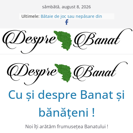
Skip
sâmbătă, august 8, 2026
to
Ultimele:
Bătaie de joc sau nepăsare din
content
partea administraţiei judeţene?
Lansarea de carte a lui Alex Murgoi
în Timișoara
Alex Murgoi, un glas al lumii
satului bănățean !
20 de trăiri, 20 de visuri cu
Alexandru Murgoi.
Chilipiruri pentru micii viticultorii
bănăţeni !
Cu şi despre Banat şi
bănăţeni !
Noi îţi arătăm frumuseţea Banatului !