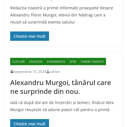
Redacția noastră a primit informații proaspete despre
Alexandru Florin Murgoi, elevul din Nădrag care a
reușit să surprindă esența satului
Citește mai mult
CULTURĂ
EDUCAȚIE
EVENIMENTE
ȘTIRI
TINERE TALENTE
septembrie 10, 2024
adrian
Alexandru Murgoi, tânărul care
ne surprinde din nou.
Iată că după doi ani de încercări şi temeri, tînărul Alex
Murgoi reuşeşte să adune poezii căt pentru o primă
Citește mai mult