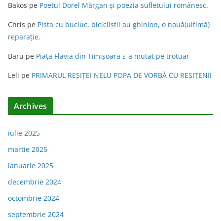
Bakos
pe
Poetul Dorel Mărgan şi poezia sufletului românesc.
Chris
pe
Pista cu bucluc, bicicliștii au ghinion, o nouă(ultimă)
reparație.
Baru
pe
Piața Flavia din Timişoara s-a mutat pe trotuar
Leli
pe
PRIMARUL REŞIŢEI NELU POPA DE VORBĂ CU REŞIŢENII
Archives
iulie 2025
martie 2025
ianuarie 2025
decembrie 2024
octombrie 2024
septembrie 2024