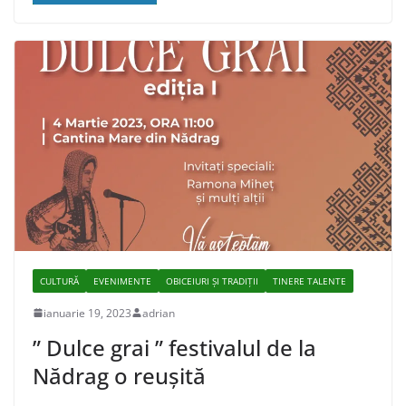
CULTURĂ
EVENIMENTE
OBICEIURI ȘI TRADIȚII
TINERE TALENTE
ianuarie 19, 2023
adrian
” Dulce grai ” festivalul de la
Nădrag o reușită