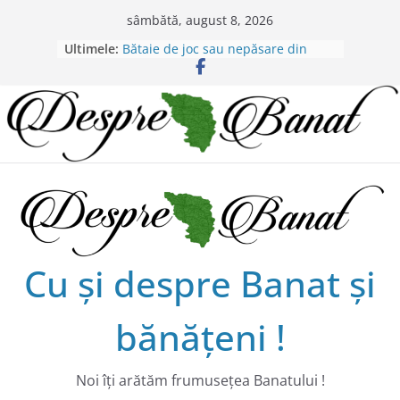
Skip
sâmbătă, august 8, 2026
to
Ultimele:
Bătaie de joc sau nepăsare din
content
partea administraţiei judeţene?
Lansarea de carte a lui Alex Murgoi
în Timișoara
Alex Murgoi, un glas al lumii
satului bănățean !
20 de trăiri, 20 de visuri cu
Alexandru Murgoi.
Chilipiruri pentru micii viticultorii
bănăţeni !
Cu şi despre Banat şi
bănăţeni !
Noi îţi arătăm frumuseţea Banatului !