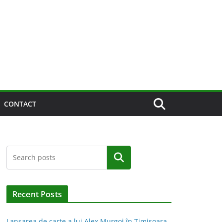
CONTACT
Caută
Recent Posts
Lansarea de carte a lui Alex Murgoi în Timișoara