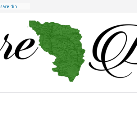
ăsare din
judeţene?
i Alex Murgoi
l lumii
ri cu
 viticultorii