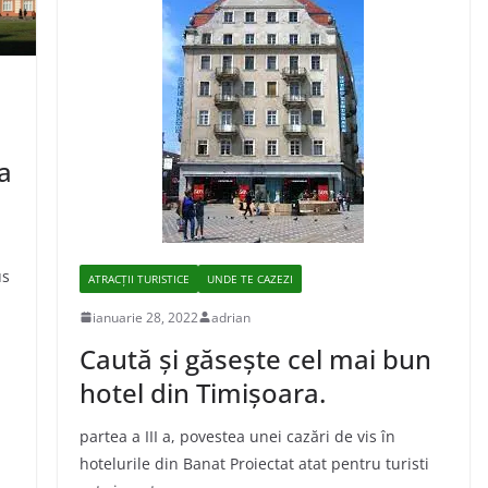
 a
us
ATRACȚII TURISTICE
UNDE TE CAZEZI
ianuarie 28, 2022
adrian
Caută şi găseşte cel mai bun
hotel din Timişoara.
partea a III a, povestea unei cazări de vis în
hotelurile din Banat Proiectat atat pentru turisti