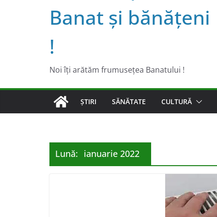
Banat şi bănăţeni
!
Noi îţi arătăm frumuseţea Banatului !
ȘTIRI
SĂNĂTATE
CULTURĂ
Lună:
ianuarie 2022