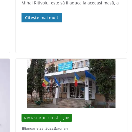
Mihai Ritivoiu, este să îi aduca la aceeaşi masă, a
Citește mai mult
ADMINISTRAŢIE PUBLICĂ
ȘTIRI
ianuarie 28, 2022
adrian