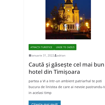
ATRACȚII TURISTICE
UNDE TE CAZEZI
ianuarie 31, 2022
adrian
Caută și găsește cel mai bun
hotel din Timișoara
partea a VI a Intr-un ambient patriarhal te poti
bucura de linistea de care ai nevoie pastrandu-t
in acelasi timp
Citește mai mult