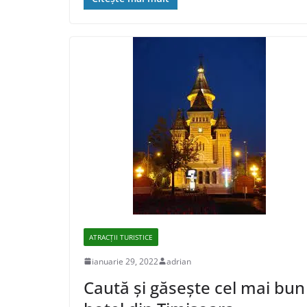
ATRACȚII TURISTICE
ianuarie 29, 2022
adrian
Caută şi găseşte cel mai bun