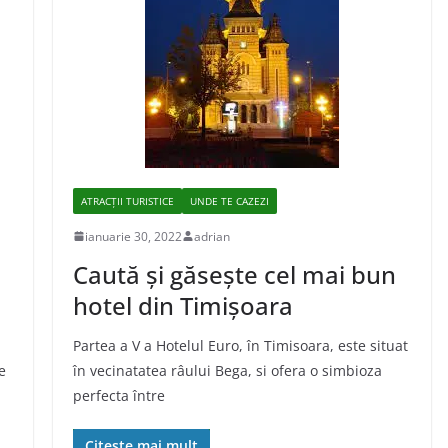
ATRACȚII TURISTICE
UNDE TE CAZEZI
ianuarie 30, 2022
adrian
Caută și găsește cel mai bun
hotel din Timișoara
Partea a V a Hotelul Euro, în Timisoara, este situat
e
în vecinatatea râului Bega, si ofera o simbioza
perfecta între
Citește mai mult