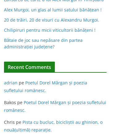
Alex Murgoi, un glas al lumii satului bănățean !
20 de trăiri, 20 de visuri cu Alexandru Murgoi.
Chilipiruri pentru micii viticultorii bănăţeni !
Bătaie de joc sau nepăsare din partea
administraţiei judeţene?
Recent Comments
adrian
pe
Poetul Dorel Mărgan şi poezia
sufletului românesc.
Bakos
pe
Poetul Dorel Mărgan şi poezia sufletului
românesc.
Chris
pe
Pista cu bucluc, bicicliștii au ghinion, o
nouă(ultimă) reparație.