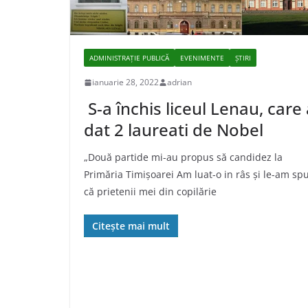
ADMINISTRAŢIE PUBLICĂ
EVENIMENTE
ȘTIRI
ianuarie 28, 2022
adrian
S-a închis liceul Lenau, care
dat 2 laureati de Nobel
„Două partide mi-au propus să candidez la
Primăria Timișoarei Am luat-o in râs și le-am sp
că prietenii mei din copilărie
Citește mai mult