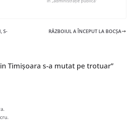
În „administraţie publică”
 S-
RĂZBOIUL A ÎNCEPUT LA BOCŞA
din Timişoara s-a mutat pe trotuar
”
ra.
ucru.