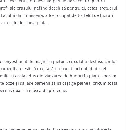
arile existente, nu deschid piețele de vechituri pentru
rofil ale orașului nefiind deschisă pentru ei, astăzi trotuarul
a Lacului din Timişoara, a fost ocupat de tot felul de lucruri
dacă este deschisă piața.
ra congestionat de mașini și pietoni, circulația desfășurându-
amenii au ieșit să mai facă un ban, fiind unii dintre ei
amilie şi acela adus din vânzarea de bunuri în piață. Sperăm
te poze și să lase oamenii să își câștige pâinea, oricum toată
 permis doar cu mască de protecție.
asca, oamenii ies să vândă din ceea ce nu le mai folosește,