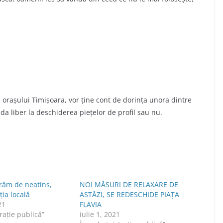
oraşului Timişoara, vor ţine cont de dorinţa unora dintre
 da liber la deschiderea pieţelor de profil sau nu.
ărâm de neatins,
NOI MĂSURI DE RELAXARE DE
ția locală
ASTĂZI, SE REDESCHIDE PIAȚA
21
FLAVIA
raţie publică”
iulie 1, 2021