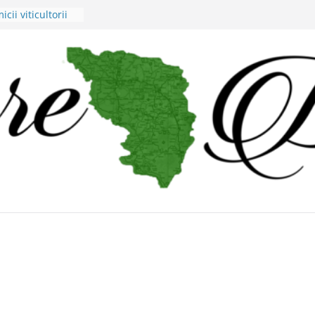
cii viticultorii
nepăsare din
iei judeţene?
 lui Alex Murgoi
s al lumii
visuri cu