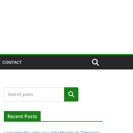
CONTACT
Caută
Recent Posts
Lansarea de carte a lui Alex Murgoi în Timișoara