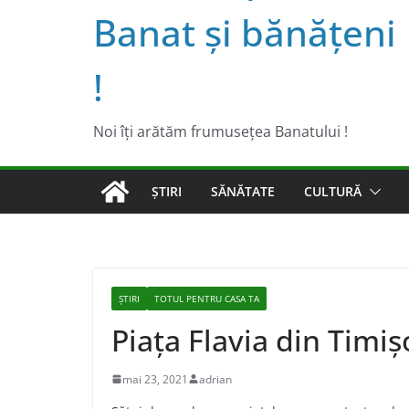
Banat şi bănăţeni
!
Noi îţi arătăm frumuseţea Banatului !
ȘTIRI
SĂNĂTATE
CULTURĂ
ȘTIRI
TOTUL PENTRU CASA TA
Piața Flavia din Timi
mai 23, 2021
adrian