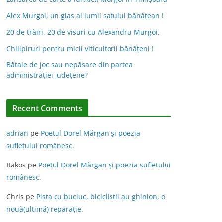
Alex Murgoi, un glas al lumii satului bănățean !
20 de trăiri, 20 de visuri cu Alexandru Murgoi.
Chilipiruri pentru micii viticultorii bănăţeni !
Bătaie de joc sau nepăsare din partea
administraţiei judeţene?
Recent Comments
adrian
pe
Poetul Dorel Mărgan şi poezia
sufletului românesc.
Bakos
pe
Poetul Dorel Mărgan şi poezia sufletului
românesc.
Chris
pe
Pista cu bucluc, bicicliștii au ghinion, o
nouă(ultimă) reparație.