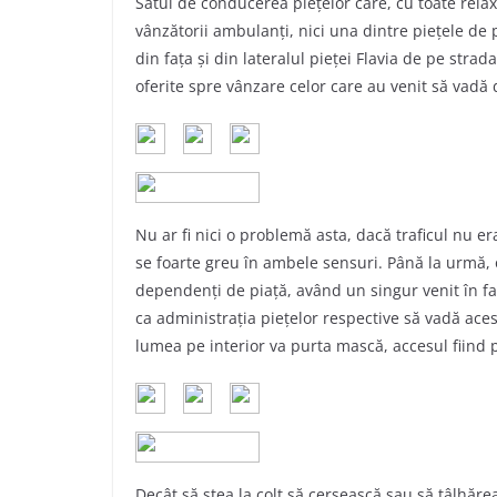
Sătui de conducerea piețelor care, cu toate relax
vânzătorii ambulanți, nici una dintre piețele de p
din fața și din lateralul pieței Flavia de pe strad
oferite spre vânzare celor care au venit să vadă 
Nu ar fi nici o problemă asta, dacă traficul nu e
se foarte greu în ambele sensuri. Până la urmă, o
dependenţi de piaţă, având un singur venit în f
ca administrația piețelor respective să vadă aces
lumea pe interior va purta mască, accesul fiind
Decât să stea la colț să cerșească sau să tâlhăre