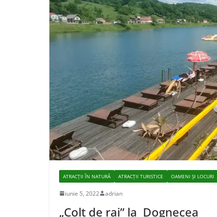
ATRACȚII ÎN NATURĂ
ATRACȚII TURISTICE
OAMENI ȘI LOCURI
iunie 5, 2022
adrian
„Colț de rai” la Dognecea