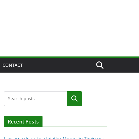
CONTACT
Caută
Recent Posts
Lansarea de carte a lui Alex Murgoi în Timișoara