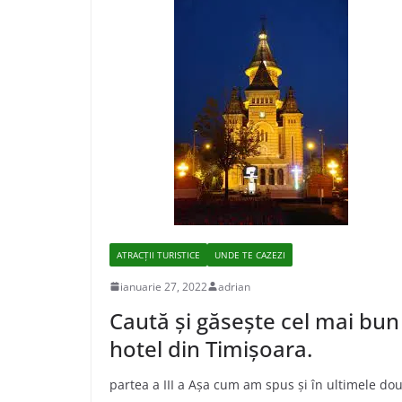
ATRACȚII TURISTICE
UNDE TE CAZEZI
ianuarie 27, 2022
adrian
Caută şi găseşte cel mai bun
hotel din Timişoara.
partea a III a Aşa cum am spus şi în ultimele do