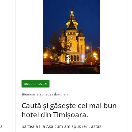
UNDE TE CAZEZI
ianuarie 26, 2022
adrian
Caută şi găseşte cel mai bun
hotel din Timişoara.
uă
partea a ll a Așa cum am spus ieri, astăzi