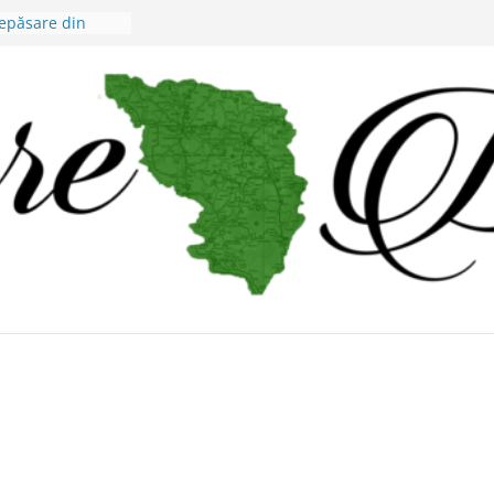
nepăsare din
iei judeţene?
 lui Alex Murgoi
s al lumii
visuri cu
cii viticultorii