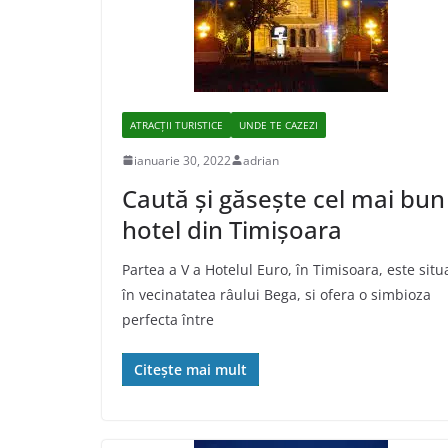
ATRACȚII TURISTICE
UNDE TE CAZEZI
ianuarie 30, 2022
adrian
Caută și găsește cel mai bun
hotel din Timișoara
Partea a V a Hotelul Euro, în Timisoara, este situ
în vecinatatea râului Bega, si ofera o simbioza
perfecta între
Citește mai mult