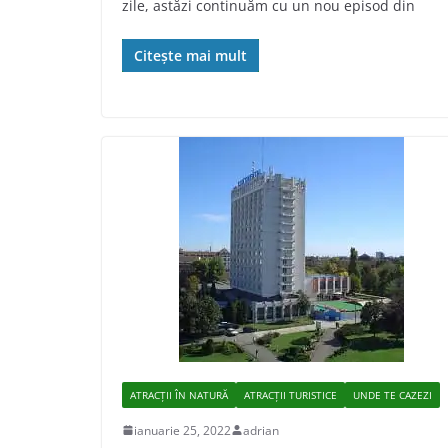
zile, astăzi continuăm cu un nou episod din
Citește mai mult
ATRACȚII ÎN NATURĂ
ATRACȚII TURISTICE
UNDE TE CAZEZI
ianuarie 25, 2022
adrian