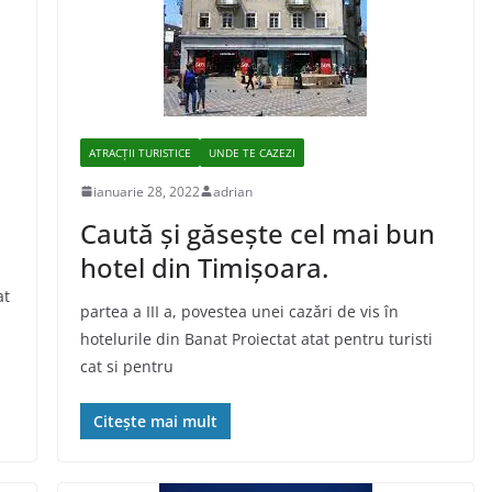
ATRACȚII TURISTICE
UNDE TE CAZEZI
ianuarie 28, 2022
adrian
Caută şi găseşte cel mai bun
hotel din Timişoara.
at
partea a III a, povestea unei cazări de vis în
hotelurile din Banat Proiectat atat pentru turisti
cat si pentru
Citește mai mult