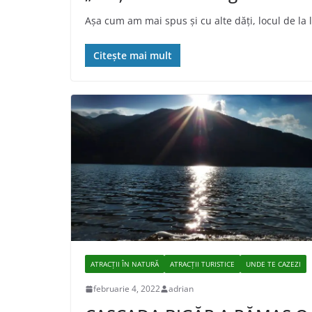
Așa cum am mai spus și cu alte dăți, locul de l
Citește mai mult
ATRACȚII ÎN NATURĂ
ATRACȚII TURISTICE
UNDE TE CAZEZI
februarie 4, 2022
adrian