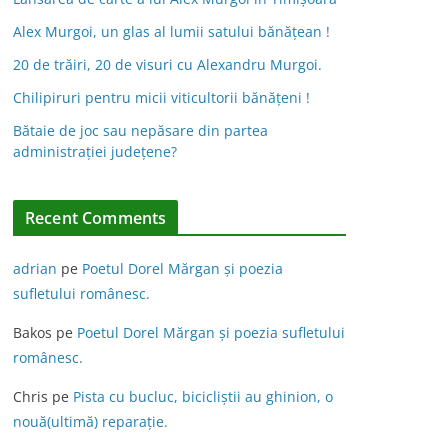
Alex Murgoi, un glas al lumii satului bănățean !
20 de trăiri, 20 de visuri cu Alexandru Murgoi.
Chilipiruri pentru micii viticultorii bănăţeni !
Bătaie de joc sau nepăsare din partea
administraţiei judeţene?
Recent Comments
adrian
pe
Poetul Dorel Mărgan şi poezia
sufletului românesc.
Bakos
pe
Poetul Dorel Mărgan şi poezia sufletului
românesc.
Chris
pe
Pista cu bucluc, bicicliștii au ghinion, o
nouă(ultimă) reparație.