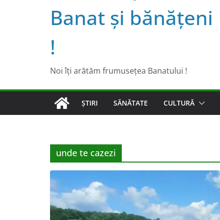
Banat şi bănăţeni
!
Noi îţi arătăm frumuseţea Banatului !
ȘTIRI
SĂNĂTATE
CULTURĂ
unde te cazezi