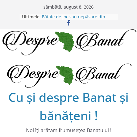
Skip
sâmbătă, august 8, 2026
to
Ultimele:
Bătaie de joc sau nepăsare din
content
partea administraţiei judeţene?
Lansarea de carte a lui Alex Murgoi
în Timișoara
Alex Murgoi, un glas al lumii
satului bănățean !
20 de trăiri, 20 de visuri cu
Alexandru Murgoi.
Chilipiruri pentru micii viticultorii
bănăţeni !
Cu şi despre Banat şi
bănăţeni !
Noi îţi arătăm frumuseţea Banatului !