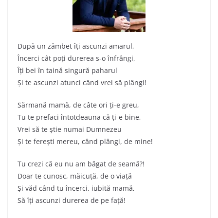
După un zâmbet îți ascunzi amarul,
Încerci cât poți durerea s-o înfrângi,
Îți bei în taină singură paharul
Și te ascunzi atunci când vrei să plângi!
Sărmană mamă, de câte ori ți-e greu,
Tu te prefaci întotdeauna că ți-e bine,
Vrei să te știe numai Dumnezeu
Și te ferești mereu, când plângi, de mine!
Tu crezi că eu nu am băgat de seamă?!
Doar te cunosc, măicuță, de o viață
Și văd când tu încerci, iubită mamă,
Să îți ascunzi durerea de pe față!