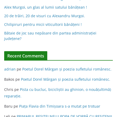
a
Alex Murgoi, un glas al lumii satului bănățean !
t
20 de trăiri, 20 de visuri cu Alexandru Murgoi.
i
Chilipiruri pentru micii viticultorii bănăţeni !
v
Bătaie de joc sau nepăsare din partea administraţiei
e
judeţene?
:
Recent Comments
adrian
pe
Poetul Dorel Mărgan şi poezia sufletului românesc.
Bakos
pe
Poetul Dorel Mărgan şi poezia sufletului românesc.
Chris
pe
Pista cu bucluc, bicicliștii au ghinion, o nouă(ultimă)
reparație.
Baru
pe
Piața Flavia din Timişoara s-a mutat pe trotuar
Leli
pe
PRIMARUL REŞIŢEI NELU POPA DE VORBĂ CU REŞIŢENII