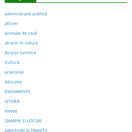
administraţie publică
afaceri
animale de casă
atracții în natură
Atracții turistice
Cultură
economie
educație
EVENIMENTE
ISTORIE
meteo
OAMENI ȘI LOCURI
OBICEIURI ȘI TRADIȚII