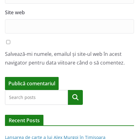
Site web
Salvează-mi numele, emailul și site-ul web în acest
navigator pentru data viitoare când o să comentez.
A
Caută
l
t
e
Recent Posts
r
n
Lansarea de carte a lui Alex Murgoi în Timișoara