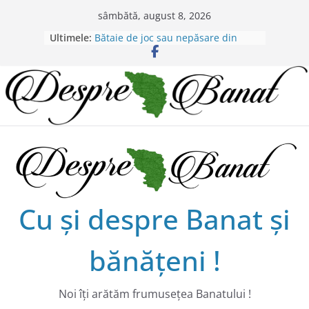
Skip
sâmbătă, august 8, 2026
to
Ultimele:
Bătaie de joc sau nepăsare din
content
partea administraţiei judeţene?
Lansarea de carte a lui Alex Murgoi
în Timișoara
Alex Murgoi, un glas al lumii
satului bănățean !
20 de trăiri, 20 de visuri cu
Alexandru Murgoi.
Chilipiruri pentru micii viticultorii
bănăţeni !
Cu şi despre Banat şi
bănăţeni !
Noi îţi arătăm frumuseţea Banatului !