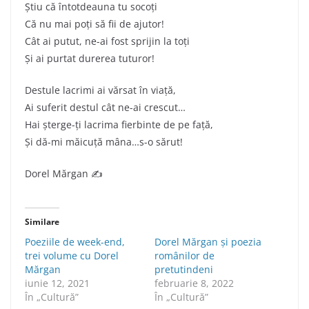
Știu că întotdeauna tu socoți
Că nu mai poți să fii de ajutor!
Cât ai putut, ne-ai fost sprijin la toți
Și ai purtat durerea tuturor!
Destule lacrimi ai vărsat în viață,
Ai suferit destul cât ne-ai crescut…
Hai șterge-ți lacrima fierbinte de pe față,
Și dă-mi măicuță mâna…s-o sărut!
Dorel Mărgan ✍
Similare
Poeziile de week-end,
Dorel Mărgan și poezia
trei volume cu Dorel
românilor de
Mărgan
pretutindeni
iunie 12, 2021
februarie 8, 2022
În „Cultură”
În „Cultură”