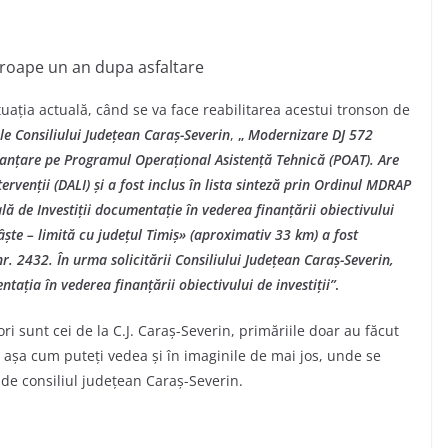
aproape un an dupa asfaltare
uația actuală, când se va face reabilitarea acestui tronson de
e Consiliului Județean Caraș-Severin
,
„
Modernizare DJ 572
nanțare pe Programul Operațional Asistență Tehnică (POAT). Are
rvenții (DALI) și a fost inclus în lista sinteză prin Ordinul MDRAP
ă de Investiții documentație în vederea finanțării obiectivului
ște – limită cu județul Timiș» (aproximativ 33 km) a fost
r. 2432. În urma solicitării Consiliului Județean Caraș-Severin,
tația în vederea finanțării obiectivului de investiții”
.
ri sunt cei de la C.J. Caraș-Severin, primăriile doar au făcut
, așa cum puteți vedea și în imaginile de mai jos, unde se
de consiliul județean Caraș-Severin.