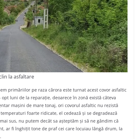
lin la asfaltare
m primăriilor pe raza cărora este turnat acest covor asfaltic
 opt luni de la reparație, deoarece în zonă există câteva
entar mașini de mare tonaj, ori covorul asfaltic nu rezistă
i temperaturi foarte ridicate, el cedează și se degradează
is mai sus, nu putem decât sa așteptăm și să ne gândim că
nt, ar fi înghițit tone de praf cei care locuiau lângă drum, la
.