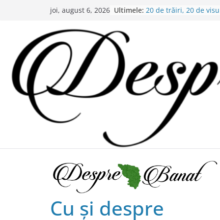
Skip
Ultimele:
20 de trăiri, 20 de visu
joi, august 6, 2026
to
Alexandru Murgoi.
Chilipiruri pentru micii
content
bănăţeni !
Bătaie de joc sau nep
partea administraţiei 
Lansarea de carte a lu
în Timișoara
Alex Murgoi, un glas a
satului bănățean !
Cu şi despre