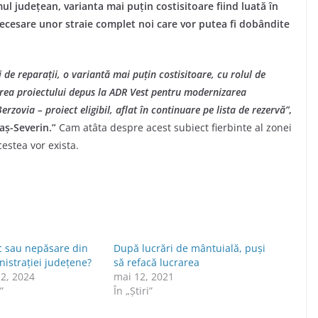
l județean, varianta mai puțin costisitoare fiind luată în
ecesare unor straie complet noi care vor putea fi dobândite
 de reparații, o variantă mai puțin costisitoare, cu rolul de
area proiectului depus la ADR Vest pentru modernizarea
erzovia – proiect eligibil, aflat în continuare pe lista de rezervă”
,
aș-Severin.”
Cam atâta despre acest subiect fierbinte al zonei
estea vor exista.
oc sau nepăsare din
După lucrări de mântuială, puși
istraţiei judeţene?
să refacă lucrarea
2, 2024
mai 12, 2021
”
În „Știri”