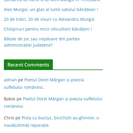
Alex Murgoi, un glas al lumii satului bănățean !
20 de trăiri, 20 de visuri cu Alexandru Murgoi.
Chilipiruri pentru micii viticultorii bănăţeni !
Bătaie de joc sau nepăsare din partea
administraţiei judeţene?
Recent Comments
adrian
pe
Poetul Dorel Mărgan şi poezia
sufletului românesc.
Bakos
pe
Poetul Dorel Mărgan şi poezia sufletului
românesc.
Chris
pe
Pista cu bucluc, bicicliștii au ghinion, o
nouă(ultimă) reparație.