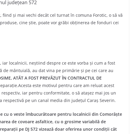
ul județean 572
t, fiind și mai vechi decât cel turnat în comuna Forotic, o să vă
produse, cine știe, poate vor grăbi obținerea de fonduri cei
 iar localnicii, neștiind despre ce este vorba și cum a fost
ă de mântuială, au dat vina pe primărie și pe cei care au
SIME, ATĂT A FOST PREVĂZUT ÎN CONTRACTUL DE
eparație.Acesta este motivul pentru care am reluat acest
 respectiv, iar pentru conformitate, o să atașez mai jos un
a respectivă pe un canal media din județul Caraș Severin.
ne cu o veste îmbucurătoare pentru localnicii din Comorâște
urnarea de covoare asfaltice, cu o grosime variabilă de
reparații pe DJ 572 vizează doar oferirea unor condiții cât