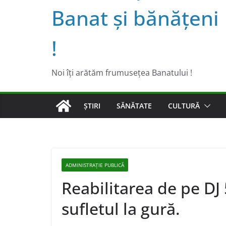
Banat şi bănăţeni
!
Noi îţi arătăm frumuseţea Banatului !
ȘTIRI
SĂNĂTATE
CULTURĂ
ADMINISTRAŢIE PUBLICĂ
Reabilitarea de pe DJ
sufletul la gură.