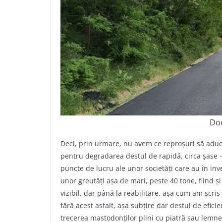
Doc
Deci, prin urmare, nu avem ce reproșuri să aduce
pentru degradarea destul de rapidă, circa șase –
puncte de lucru ale unor societăți care au în inv
unor greutăți așa de mari, peste 40 tone, fiind ș
vizibil, dar până la reabilitare, așa cum am scr
fără acest asfalt, așa subțire dar destul de eficie
trecerea mastodonților plini cu piatră sau lemne