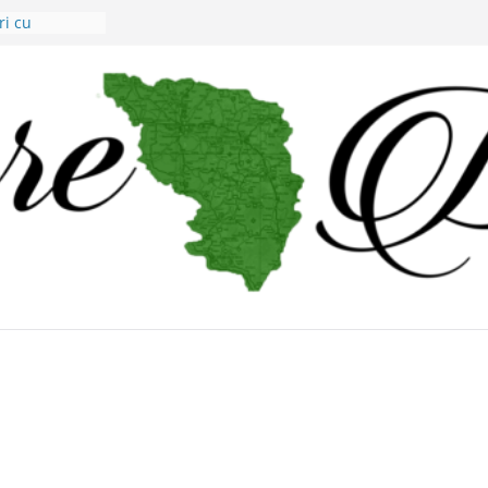
ri cu
 viticultorii
ăsare din
judeţene?
i Alex Murgoi
l lumii