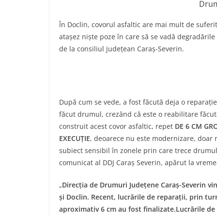
Drum
În Doclin, covorul asfaltic are mai mult de suferi
atașez niște poze în care să se vadă degradările 
de la consiliul județean Caraș-Severin.
După cum se vede, a fost făcută deja o reparație,
făcut drumul, crezând că este o reabilitare făcut
construit acest covor asfaltic, repet
DE 6 CM GRO
EXECUȚIE
, deoarece nu este modernizare, doar r
subiect sensibil în zonele prin care trece drumul
comunicat al DDJ Caraș Severin, apărut la vreme
„
Direcția de Drumuri Județene Caraș-Severin vi
și Doclin. Recent, lucrările de reparații, prin t
aproximativ 6 cm au fost finalizate.Lucrările de 