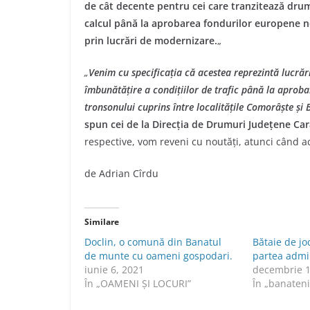
de cât decente pentru cei care tranzitează drumu
calcul până la aprobarea fondurilor europene n
prin lucrări de modernizare.
„
„
Venim
cu specificația că acestea reprezintă lucrări
îmbunătățire a condițiilor de trafic până la aprob
tronsonului cuprins între localitățile Comorâște și B
spun cei de la Direcția de Drumuri Județene Car
respective, vom reveni cu noutăți, atunci când ac
de Adrian Cîrdu
Similare
Doclin, o comună din Banatul
Bătaie de j
de munte cu oameni gospodari.
partea admin
iunie 6, 2021
decembrie 1
În „OAMENI ȘI LOCURI”
În „banateni