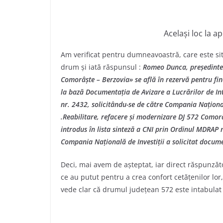
Același loc la 
Am verificat pentru dumneavoastră, care este sit
drum și iată răspunsul :
Romeo Dunca, președintel
Comorâște – Berzovia» se află în rezervă pentru fi
la bază Documentația de Avizare a Lucrărilor de Inte
nr. 2432, solicitându-se de către Compania Național
.Reabilitare, refacere și modernizare DJ 572 Comorâ
introdus în lista sinteză a CNI prin Ordinul MDRAP n
Compania Națională de Investiții a solicitat documen
Deci, mai avem de așteptat, iar direct răspunzăto
ce au putut pentru a crea confort cetățenilor lor
vede clar că drumul judeţean 572 este intabulat 