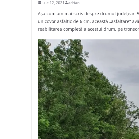
iulie 12, 2021
adrian
Așa cum am mai scris despre drumul județean 572 
un covor asfaltic de 6 cm, această „asfaltare” av
reabilitarea completă a acestui drum, pe tronso