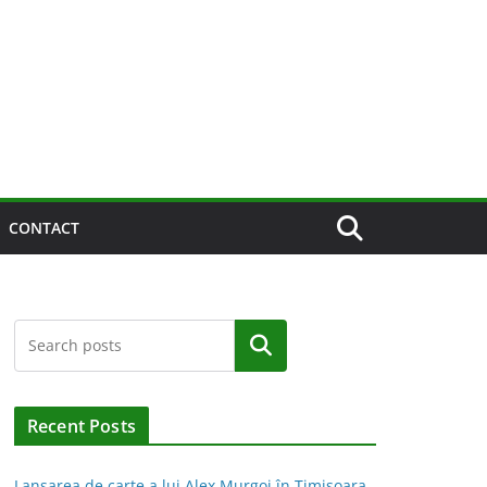
CONTACT
Caută
Recent Posts
Lansarea de carte a lui Alex Murgoi în Timișoara