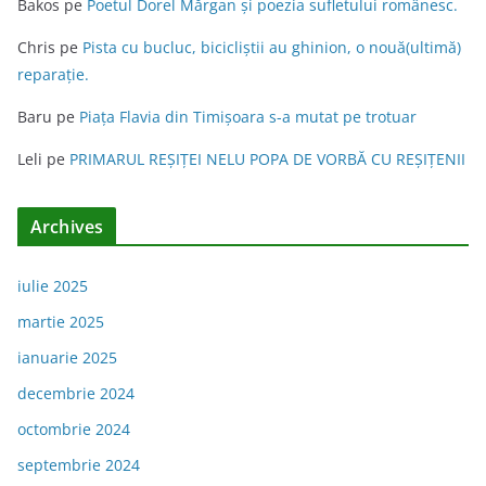
Bakos
pe
Poetul Dorel Mărgan şi poezia sufletului românesc.
Chris
pe
Pista cu bucluc, bicicliștii au ghinion, o nouă(ultimă)
reparație.
Baru
pe
Piața Flavia din Timişoara s-a mutat pe trotuar
Leli
pe
PRIMARUL REŞIŢEI NELU POPA DE VORBĂ CU REŞIŢENII
Archives
iulie 2025
martie 2025
ianuarie 2025
decembrie 2024
octombrie 2024
septembrie 2024