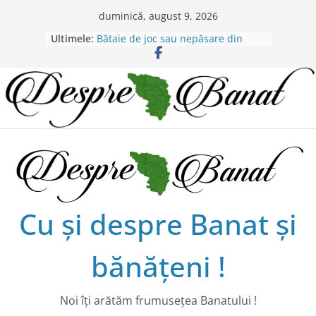
Skip
duminică, august 9, 2026
to
Ultimele:
Bătaie de joc sau nepăsare din
content
partea administraţiei judeţene?
Lansarea de carte a lui Alex Murgoi
în Timișoara
Alex Murgoi, un glas al lumii
satului bănățean !
20 de trăiri, 20 de visuri cu
Alexandru Murgoi.
Chilipiruri pentru micii viticultorii
bănăţeni !
Cu şi despre Banat şi
bănăţeni !
Noi îţi arătăm frumuseţea Banatului !