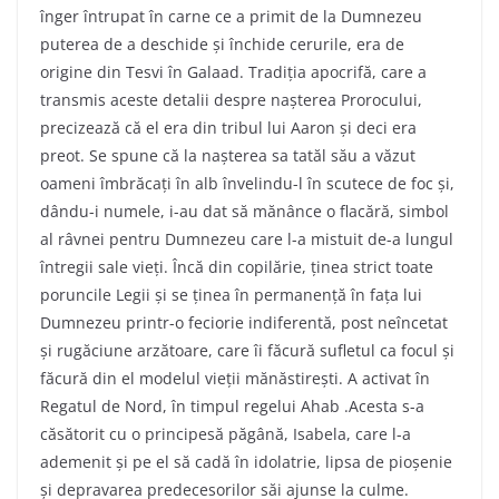
înger întrupat în carne ce a primit de la Dumnezeu
puterea de a deschide și închide cerurile, era de
origine din Tesvi în Galaad. Tradiția apocrifă, care a
transmis aceste detalii despre nașterea Prorocului,
precizează că el era din tribul lui Aaron și deci era
preot. Se spune că la nașterea sa tatăl său a văzut
oameni îmbrăcați în alb învelindu-l în scutece de foc și,
dându-i numele, i-au dat să mănânce o flacără, simbol
al râvnei pentru Dumnezeu care l-a mistuit de-a lungul
întregii sale vieți. Încă din copilărie, ținea strict toate
poruncile Legii și se ținea în permanență în fața lui
Dumnezeu printr-o feciorie indiferentă, post neîncetat
și rugăciune arzătoare, care îi făcură sufletul ca focul și
făcură din el modelul vieții mănăstirești. A activat în
Regatul de Nord, în timpul regelui Ahab .Acesta s-a
căsătorit cu o principesă păgână, Isabela, care l-a
ademenit și pe el să cadă în idolatrie, lipsa de pioșenie
și depravarea predecesorilor săi ajunse la culme.