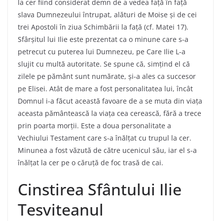
la cer fiind considerat demn de a vedea față în față
slava Dumnezeului întrupat, alături de Moise și de cei
trei Apostoli în ziua Schimbării la față (cf. Matei 17).
Sfârșitul lui Ilie este prezentat ca o minune care s-a
petrecut cu puterea lui Dumnezeu, pe Care Ilie L-a
slujit cu multă autoritate. Se spune că, simțind el că
zilele pe pământ sunt numărate, și-a ales ca succesor
pe Elisei. Atât de mare a fost personalitatea lui, încât
Domnul i-a făcut această favoare de a se muta din viața
aceasta pământească la viața cea cerească, fără a trece
prin poarta morții. Este a doua personalitate a
Vechiului Testament care s-a înălțat cu trupul la cer.
Minunea a fost văzută de către ucenicul său, iar el s-a
înălțat la cer pe o căruță de foc trasă de cai.
Cinstirea Sfântului Ilie
Tesviteanul