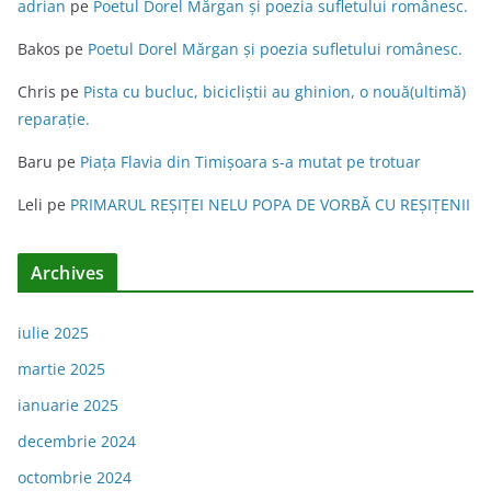
adrian
pe
Poetul Dorel Mărgan şi poezia sufletului românesc.
Bakos
pe
Poetul Dorel Mărgan şi poezia sufletului românesc.
Chris
pe
Pista cu bucluc, bicicliștii au ghinion, o nouă(ultimă)
reparație.
Baru
pe
Piața Flavia din Timişoara s-a mutat pe trotuar
Leli
pe
PRIMARUL REŞIŢEI NELU POPA DE VORBĂ CU REŞIŢENII
Archives
iulie 2025
martie 2025
ianuarie 2025
decembrie 2024
octombrie 2024