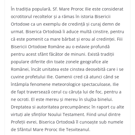
În tradiția populară, Sf. Mare Proroc Ilie este considerat
ocrotitorul recoltelor și a rămas în istoria Bisericii
Ortodoxe ca un exemplu de credință și curaj demn de
urmat. Biserica Ortodoxă îi aduce multă cinstire, pentru
că este pomenit ca mare bărbat și erou al credinței. Fiii
Bisericii Ortodoxe Române au o evlavie profundă
pentru acest sfânt făcător de minuni. Există tradiții
populare diferite din toate zonele geografice ale
Românei, încât unitatea este cinstea deosebită care i se
cuvine profetului Ilie. Oamenii cred că atunci când se
întâmpla fenomene meteorologice spectaculoase, Ilie
de fapt traversează cerul cu căruța lui de foc, pentru a
ne ocroti. El este mereu și mereu în slujba binelui.
Dreptatea si autoritatea precumpănesc în raport cu alte
virtuți ale sfinților Noului Testament. Fiind unul dintre
Profeții evrei, Biserica Ortodoxă îl cunoaște sub numele
de Sfântul Mare Proroc Ilie Tesviteanul.