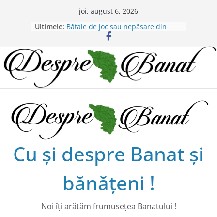
Skip
joi, august 6, 2026
to
Ultimele:
Bătaie de joc sau nepăsare din
content
partea administraţiei judeţene?
Lansarea de carte a lui Alex Murgoi
în Timișoara
Alex Murgoi, un glas al lumii
satului bănățean !
20 de trăiri, 20 de visuri cu
Alexandru Murgoi.
Chilipiruri pentru micii viticultorii
bănăţeni !
Cu şi despre Banat şi
bănăţeni !
Noi îţi arătăm frumuseţea Banatului !