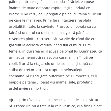
pâine pentru ea și fiul ei. În ciuda sărăciei, ea puse
înainte de toate datorate ospitalității și îndată ce
Prorocul i-o ceru, ea îi pregăti o pâine, cu făina și uleiul
pe care le mai avea. Primi fără întârziere răsplata
ospitalității sale: la cuvântul Prorocului, covata sa cu
faină și urciorul cu ulei nu se mai goliră până la
revenirea ploii. Trecuseră câteva zile de când Ilie era
găzduit la această văduvă, când fiul ei muri. Cum
femeia, în durerea ei, îl acuza pe omul lui Dumnezeu că
ar fi adus nenorocirea asupra casei ei, Ilie îl luă pe
copil, îl urcă la etaj acolo unde locuia el și după ce a
suflat de trei ori asupra trupului neînsuflețit
chemându-l cu strigăte puternice pe Dumnezeu, el îl
înapoie pe tânărul băiat viu mamei sale, profețind
astfel învierea morților.
Ajuns prin râvna sa pe culmea cea mai de sus a virtuții,
Sf. Proroc Ilie nu a trecut la cele veșnice, ci a fost ridicat