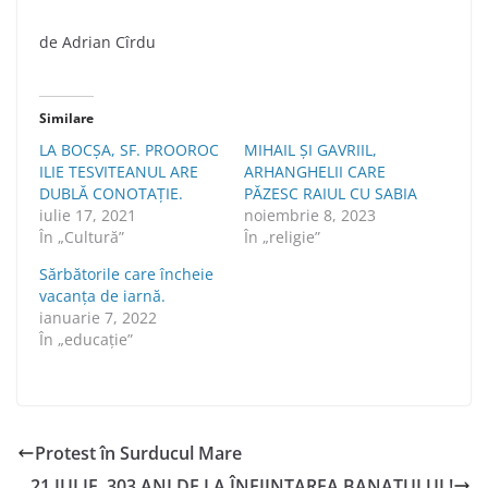
de Adrian Cîrdu
Similare
LA BOCȘA, SF. PROOROC
MIHAIL ŞI GAVRIIL,
ILIE TESVITEANUL ARE
ARHANGHELII CARE
DUBLĂ CONOTAȚIE.
PĂZESC RAIUL CU SABIA
iulie 17, 2021
noiembrie 8, 2023
În „Cultură”
În „religie”
Sărbătorile care încheie
vacanța de iarnă.
ianuarie 7, 2022
În „educație”
Protest în Surducul Mare
21 IULIE, 303 ANI DE LA ÎNFIINŢAREA BANATULUI !