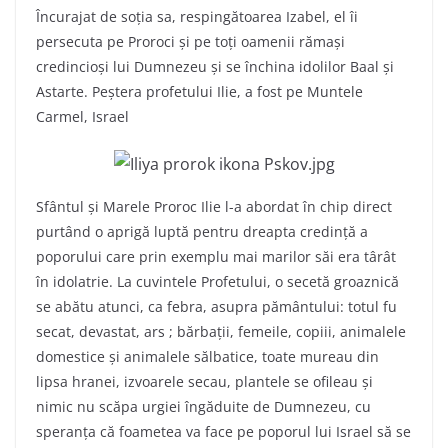
Încurajat de soția sa, respingătoarea Izabel, el îi
persecuta pe Proroci și pe toți oamenii rămași
credincioși lui Dumnezeu și se închina idolilor Baal și
Astarte. Peștera profetului Ilie, a fost pe Muntele
Carmel, Israel
Sfântul și Marele Proroc Ilie l-a abordat în chip direct
purtând o aprigă luptă pentru dreapta credință a
poporului care prin exemplu mai marilor săi era târât
în idolatrie. La cuvintele Profetului, o secetă groaznică
se abătu atunci, ca febra, asupra pământului: totul fu
secat, devastat, ars ; bărbații, femeile, copiii, animalele
domestice și animalele sălbatice, toate mureau din
lipsa hranei, izvoarele secau, plantele se ofileau și
nimic nu scăpa urgiei îngăduite de Dumnezeu, cu
speranța că foametea va face pe poporul lui Israel să se