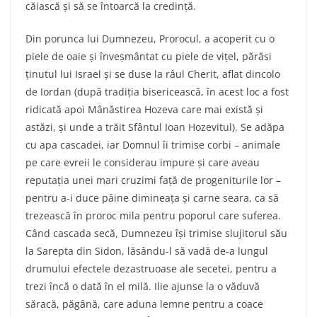
căiască și să se întoarcă la credință.
Din porunca lui Dumnezeu, Prorocul, a acoperit cu o
piele de oaie și înveșmântat cu piele de vițel, părăsi
ținutul lui Israel și se duse la râul Cherit, aflat dincolo
de Iordan (după tradiția bisericească, în acest loc a fost
ridicată apoi
Mânăstirea Hozeva care mai există și
astăzi, și unde a trăit Sfântul Ioan Hozevitul). Se adăpa
cu apa cascadei, iar Domnul îi trimise corbi – animale
pe care evreii le considerau impure și care aveau
reputația unei mari cruzimi față de progeniturile lor –
pentru a-i duce pâine dimineața și carne seara, ca să
trezească în proroc mila pentru poporul care suferea.
Când cascada secă, Dumnezeu își trimise slujitorul său
la Sarepta din Sidon, lăsându-l să vadă de-a lungul
drumului efectele dezastruoase ale secetei, pentru a
trezi încă o dată în el milă. Ilie ajunse la o văduvă
săracă, păgână, care aduna lemne pentru a coace