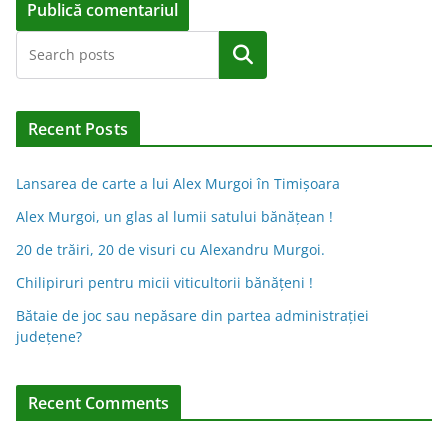
A
Caută
l
t
e
Recent Posts
r
n
Lansarea de carte a lui Alex Murgoi în Timișoara
a
Alex Murgoi, un glas al lumii satului bănățean !
t
20 de trăiri, 20 de visuri cu Alexandru Murgoi.
i
Chilipiruri pentru micii viticultorii bănăţeni !
v
Bătaie de joc sau nepăsare din partea administraţiei
e
judeţene?
:
Recent Comments