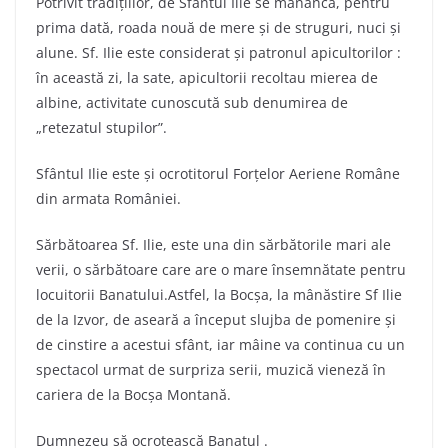
Potrivit tradițiilor, de Sfântul Ilie se mănâncă, pentru
prima dată, roada nouă de mere și de struguri, nuci și
alune. Sf. Ilie este considerat și patronul apicultorilor
:
în această zi, la sate, apicultorii recoltau mierea de
albine, activitate cunoscută sub denumirea de
„retezatul stupilor”.
Sfântul Ilie este și ocrotitorul Forțelor Aeriene Române
din armata României.
Sărbătoarea Sf. Ilie, este una din sărbătorile mari ale
verii, o sărbătoare care are o mare însemnătate pentru
locuitorii Banatului.Astfel, la Bocșa, la mânăstire Sf Ilie
de la Izvor, de aseară a început slujba de pomenire și
de cinstire a acestui sfânt, iar mâine va continua cu un
spectacol urmat de surpriza serii, muzică vieneză în
cariera de la Bocșa Montană.
Dumnezeu să ocrotească Banatul .