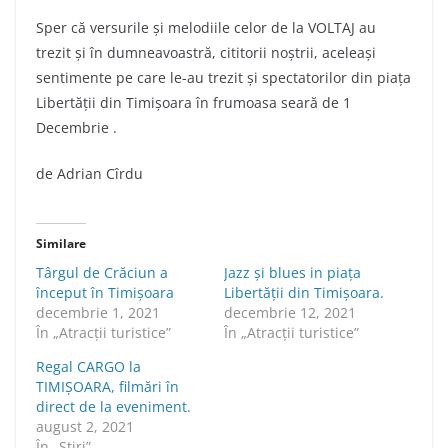
Sper că versurile și melodiile celor de la VOLTAJ au
trezit și în dumneavoastră, cititorii noștrii, aceleași
sentimente pe care le-au trezit și spectatorilor din piața
Libertății din Timișoara în frumoasa seară de 1
Decembrie .
de Adrian Cîrdu
Similare
Târgul de Crăciun a
Jazz și blues in piața
început în Timișoara
Libertății din Timișoara.
decembrie 1, 2021
decembrie 12, 2021
În „Atracții turistice”
În „Atracții turistice”
Regal CARGO la
TIMIȘOARA, filmări în
direct de la eveniment.
august 2, 2021
În „Știri”