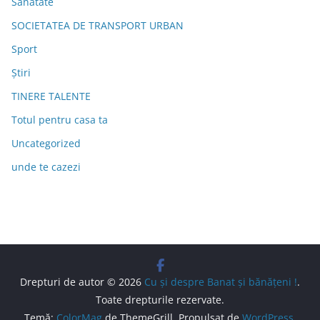
Sănătate
SOCIETATEA DE TRANSPORT URBAN
Sport
Știri
TINERE TALENTE
Totul pentru casa ta
Uncategorized
unde te cazezi
Drepturi de autor © 2026
Cu şi despre Banat şi bănăţeni !
.
Toate drepturile rezervate.
Temă:
ColorMag
de ThemeGrill. Propulsat de
WordPress
.