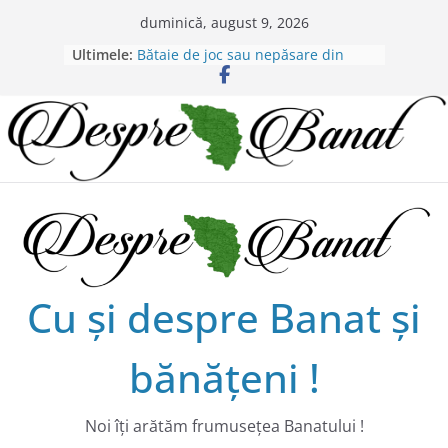
Skip
duminică, august 9, 2026
to
Chilipiruri pentru micii viticultorii
Ultimele:
bănăţeni !
content
Bătaie de joc sau nepăsare din
partea administraţiei judeţene?
Lansarea de carte a lui Alex Murgoi
în Timișoara
Alex Murgoi, un glas al lumii
satului bănățean !
20 de trăiri, 20 de visuri cu
Alexandru Murgoi.
Cu şi despre Banat şi
bănăţeni !
Noi îţi arătăm frumuseţea Banatului !