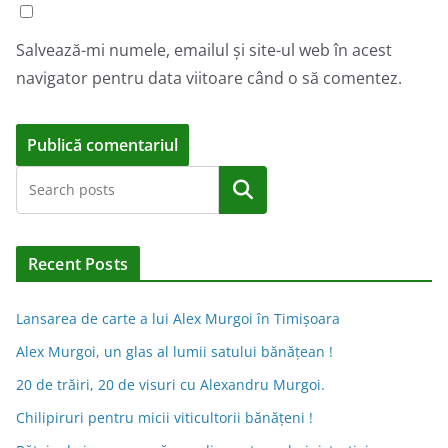
Salvează-mi numele, emailul și site-ul web în acest
navigator pentru data viitoare când o să comentez.
A
Caută
l
t
e
Recent Posts
r
n
Lansarea de carte a lui Alex Murgoi în Timișoara
a
Alex Murgoi, un glas al lumii satului bănățean !
t
20 de trăiri, 20 de visuri cu Alexandru Murgoi.
i
Chilipiruri pentru micii viticultorii bănăţeni !
v