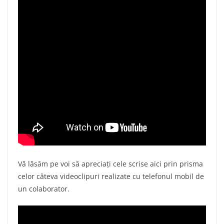
Vă lăsăm pe voi să apreciați cele scrise aici prin prisma
celor câteva videoclipuri realizate cu telefonul mobil de
un colaborator.