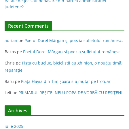
Bătaie de joc sau nepăsare din partea administraţiei
e
judeţene?
:
Recent Comments
adrian
pe
Poetul Dorel Mărgan şi poezia sufletului românesc.
Bakos
pe
Poetul Dorel Mărgan şi poezia sufletului românesc.
Chris
pe
Pista cu bucluc, bicicliștii au ghinion, o nouă(ultimă)
reparație.
Baru
pe
Piața Flavia din Timişoara s-a mutat pe trotuar
Leli
pe
PRIMARUL REŞIŢEI NELU POPA DE VORBĂ CU REŞIŢENII
Archives
iulie 2025