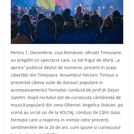
Pentru 1, Decembrie, ziua României, oficialii Timișoarei
au pregătit un spectacol care, cu tot frigul de afară, „a
aprins” publicul destul de numeros, prezent în piața
Libertății din Timișoara. Ansamblul folcloric Timișul a
prezentat câteva suite de dansuri populare in
acompaniamentul formației condusă de prof.dr.Dejan
Galetin. După recitalul dat de cunoscuta cântăreață de
muzică populară din zona Olteniei, Angelica Stoican, pe
scenă au urcat cei de la VOLTAJ, conduși de Călin Goia,
formație care a reaprins in inimile celor prezenți
sentimentele de la 20 de ani, cum spune și cunoscutul