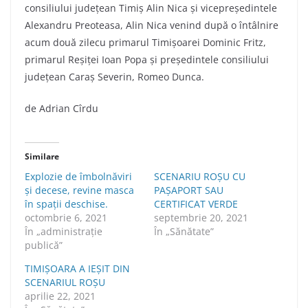
consiliului judeţean Timiş Alin Nica şi vicepreşedintele
Alexandru Preoteasa, Alin Nica venind după o întâlnire
acum două zilecu primarul Timişoarei Dominic Fritz,
primarul Reşiţei Ioan Popa şi preşedintele consiliului
judeţean Caraş Severin, Romeo Dunca.
de Adrian Cîrdu
Similare
Explozie de îmbolnăviri
SCENARIU ROŞU CU
și decese, revine masca
PAŞAPORT SAU
în spații deschise.
CERTIFICAT VERDE
octombrie 6, 2021
septembrie 20, 2021
În „administraţie
În „Sănătate”
publică”
TIMIȘOARA A IEȘIT DIN
SCENARIUL ROȘU
aprilie 22, 2021