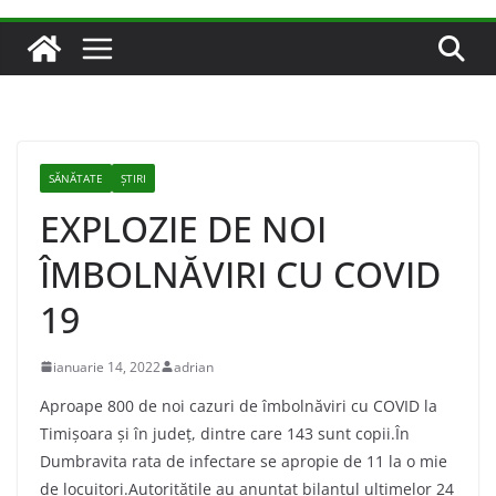
SĂNĂTATE
ȘTIRI
EXPLOZIE DE NOI
ÎMBOLNĂVIRI CU COVID
19
ianuarie 14, 2022
adrian
Aproape 800 de noi cazuri de îmbolnăviri cu COVID la
Timişoara şi în judeţ, dintre care 143 sunt copii.În
Dumbravita rata de infectare se apropie de 11 la o mie
de locuitori.Autorităţile au anunţat bilanţul ultimelor 24