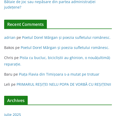
Bătaie de joc sau nepăsare din partea administraţiei
e
judeţene?
:
Recent Comments
adrian
pe
Poetul Dorel Mărgan şi poezia sufletului românesc.
Bakos
pe
Poetul Dorel Mărgan şi poezia sufletului românesc.
Chris
pe
Pista cu bucluc, bicicliștii au ghinion, o nouă(ultimă)
reparație.
Baru
pe
Piața Flavia din Timişoara s-a mutat pe trotuar
Leli
pe
PRIMARUL REŞIŢEI NELU POPA DE VORBĂ CU REŞIŢENII
Archives
iulie 2025