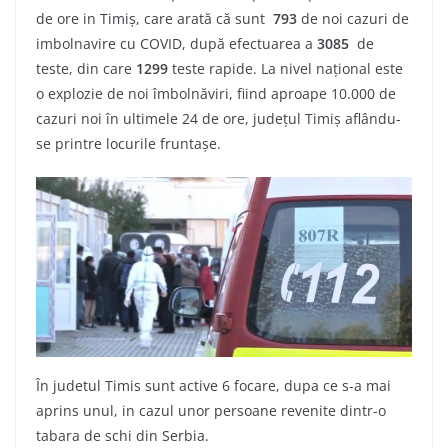
de ore in Timiş, care arată că sunt
793
de noi cazuri de
imbolnavire cu COVID, după efectuarea a
3085
de
teste, din care
1299
teste rapide. La nivel naţional este
o explozie de noi îmbolnăviri, fiind aproape 10.000 de
cazuri noi în ultimele 24 de ore, judeţul Timiş aflându-
se printre locurile fruntaşe.
În judetul Timis sunt active 6 focare, dupa ce s-a mai
aprins unul, in cazul unor persoane revenite dintr-o
tabara de schi din Serbia.