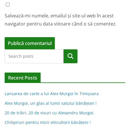
Salvează-mi numele, emailul și site-ul web în acest
navigator pentru data viitoare când o să comentez.
A
Caută
l
t
e
Recent Posts
r
n
Lansarea de carte a lui Alex Murgoi în Timișoara
a
Alex Murgoi, un glas al lumii satului bănățean !
t
20 de trăiri, 20 de visuri cu Alexandru Murgoi.
i
Chilipiruri pentru micii viticultorii bănăţeni !
v