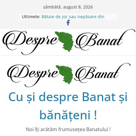
Skip
sâmbătă, august 8, 2026
to
Ultimele:
Bătaie de joc sau nepăsare din
content
partea administraţiei judeţene?
Lansarea de carte a lui Alex Murgoi
în Timișoara
Alex Murgoi, un glas al lumii
satului bănățean !
20 de trăiri, 20 de visuri cu
Alexandru Murgoi.
Chilipiruri pentru micii viticultorii
bănăţeni !
Cu şi despre Banat şi
bănăţeni !
Noi îţi arătăm frumuseţea Banatului !