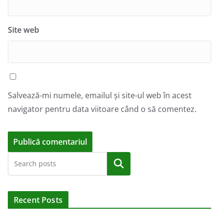
Site web
Salvează-mi numele, emailul și site-ul web în acest
navigator pentru data viitoare când o să comentez.
A
Caută
l
t
e
Recent Posts
r