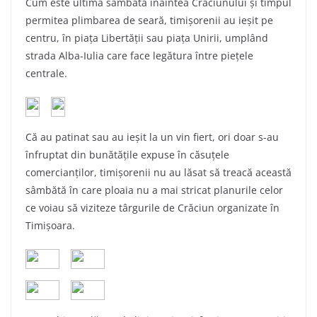
Cum este ultima sâmbătă înaintea Crăciunului și timpul
permitea plimbarea de seară, timișorenii au ieșit pe
centru, în piața Libertății sau piața Unirii, umplând
strada Alba-Iulia care face legătura între piețele
centrale.
Că au patinat sau au ieșit la un vin fiert, ori doar s-au
înfruptat din bunătățile expuse în căsuțele
comercianților, timișorenii nu au lăsat să treacă această
sâmbătă în care ploaia nu a mai stricat planurile celor
ce voiau să viziteze târgurile de Crăciun organizate în
Timișoara.