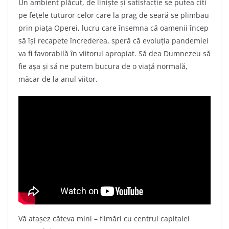
Un ambient plăcut, de liniște și satisfacție se putea citi
pe fețele tuturor celor care la prag de seară se plimbau
prin piața Operei, lucru care însemna că oamenii încep
să își recapete încrederea, speră că evoluția pandemiei
va fi favorabilă în viitorul apropiat. Să dea Dumnezeu să
fie așa și să ne putem bucura de o viață normală,
măcar de la anul viitor.
Vă atașez căteva mini – filmări cu centrul capitalei