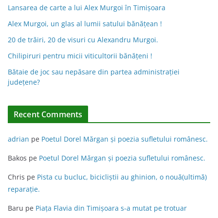
n
Lansarea de carte a lui Alex Murgoi în Timișoara
a
Alex Murgoi, un glas al lumii satului bănățean !
t
20 de trăiri, 20 de visuri cu Alexandru Murgoi.
i
Chilipiruri pentru micii viticultorii bănăţeni !
v
Bătaie de joc sau nepăsare din partea administraţiei
e
judeţene?
:
Recent Comments
adrian
pe
Poetul Dorel Mărgan şi poezia sufletului românesc.
Bakos
pe
Poetul Dorel Mărgan şi poezia sufletului românesc.
Chris
pe
Pista cu bucluc, bicicliștii au ghinion, o nouă(ultimă)
reparație.
Baru
pe
Piața Flavia din Timişoara s-a mutat pe trotuar