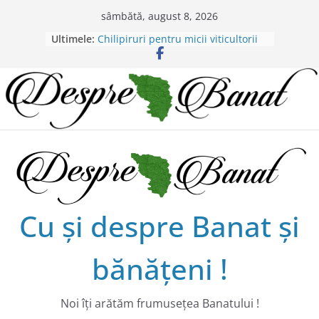
Skip
sâmbătă, august 8, 2026
20 de trăiri, 20 de visuri cu
to
Ultimele:
Alexandru Murgoi.
content
Chilipiruri pentru micii viticultorii
bănăţeni !
Bătaie de joc sau nepăsare din
partea administraţiei judeţene?
Lansarea de carte a lui Alex Murgoi
în Timișoara
Alex Murgoi, un glas al lumii
satului bănățean !
Cu şi despre Banat şi
bănăţeni !
Noi îţi arătăm frumuseţea Banatului !