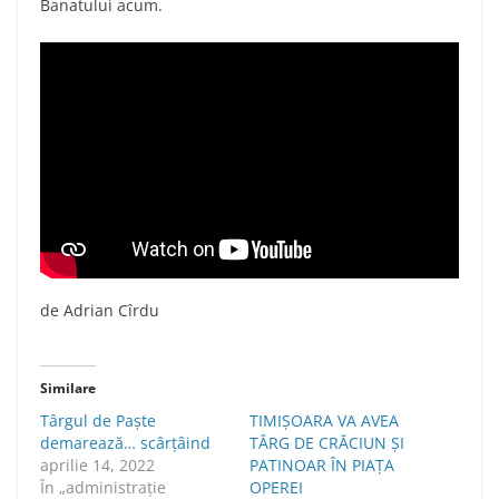
Banatului acum.
de Adrian Cîrdu
Similare
Târgul de Paște
TIMIŞOARA VA AVEA
demarează… scârțâind
TÂRG DE CRĂCIUN ŞI
aprilie 14, 2022
PATINOAR ÎN PIAŢA
În „administraţie
OPEREI