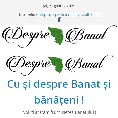
Skip
joi, august 6, 2026
to
Ultimele:
Chilipiruri pentru micii viticultorii
content
bănăţeni !
Bătaie de joc sau nepăsare din
partea administraţiei judeţene?
Lansarea de carte a lui Alex Murgoi
în Timișoara
Alex Murgoi, un glas al lumii
satului bănățean !
20 de trăiri, 20 de visuri cu
Alexandru Murgoi.
Cu şi despre Banat şi
bănăţeni !
Noi îţi arătăm frumuseţea Banatului !