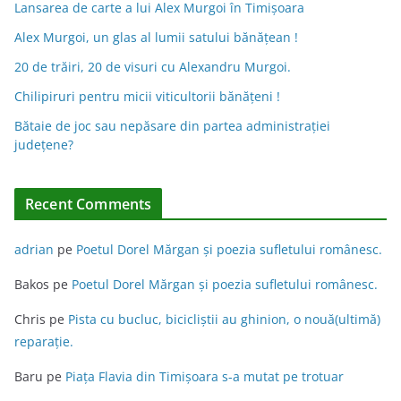
n
Lansarea de carte a lui Alex Murgoi în Timișoara
a
Alex Murgoi, un glas al lumii satului bănățean !
t
20 de trăiri, 20 de visuri cu Alexandru Murgoi.
i
Chilipiruri pentru micii viticultorii bănăţeni !
v
Bătaie de joc sau nepăsare din partea administraţiei
e
judeţene?
:
Recent Comments
adrian
pe
Poetul Dorel Mărgan şi poezia sufletului românesc.
Bakos
pe
Poetul Dorel Mărgan şi poezia sufletului românesc.
Chris
pe
Pista cu bucluc, bicicliștii au ghinion, o nouă(ultimă)
reparație.
Baru
pe
Piața Flavia din Timişoara s-a mutat pe trotuar