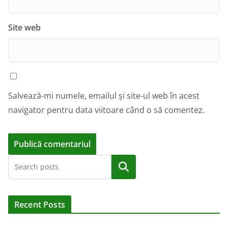
Site web
Salvează-mi numele, emailul și site-ul web în acest
navigator pentru data viitoare când o să comentez.
A
Caută
l
t
e
Recent Posts
r