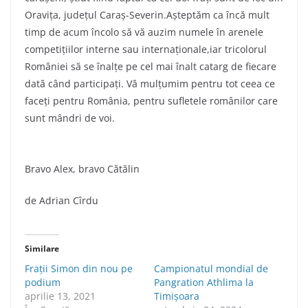
Oraviţa, judeţul Caraş-Severin.Aşteptăm ca încă mult
timp de acum încolo să vă auzim numele în arenele
competiţiilor interne sau internaţionale,iar tricolorul
României să se înalţe pe cel mai înalt catarg de fiecare
dată când participaţi. Vă mulţumim pentru tot ceea ce
faceţi pentru România, pentru sufletele românilor care
sunt mândri de voi.
Bravo Alex, bravo Cătălin
de Adrian Cîrdu
Similare
Frații Simon din nou pe
Campionatul mondial de
podium
Pangration Athlima la
aprilie 13, 2021
Timișoara