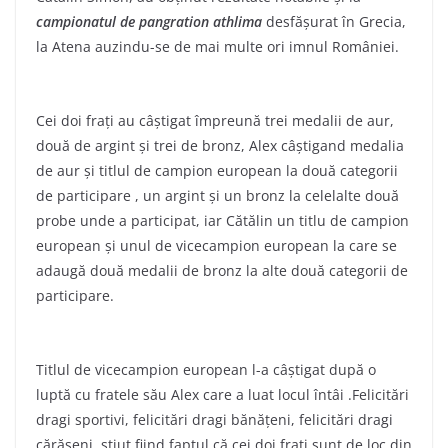
campionatul
de pangration athlima
desfăşurat în Grecia,
la Atena auzindu-se de mai multe ori imnul României.
Cei doi fraţi au câştigat împreună trei medalii de aur,
două de argint şi trei de bronz, Alex câştigand medalia
de aur şi titlul de campion european la două categorii
de participare , un argint și un bronz la celelalte două
probe unde a participat, iar Cătălin un titlu de campion
european şi unul de vicecampion european la care se
adaugă două medalii de bronz la alte două categorii de
participare.
Titlul de vicecampion european l-a câştigat după o
luptă cu fratele său Alex care a luat locul întâi .Felicitări
dragi sportivi, felicitări dragi bănăţeni, felicitări dragi
cărăşeni, ştiut fiind faptul că cei doi fraţi sunt de loc din