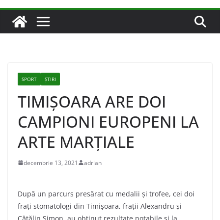
SPORT
ȘTIRI
TIMIŞOARA ARE DOI
CAMPIONI EUROPENI LA
ARTE MARŢIALE
decembrie 13, 2021
adrian
După un parcurs presărat cu medalii şi trofee, cei doi
fraţi stomatologi din Timişoara, fraţii Alexandru şi
Cătălin Simon, au obţinut rezultate notabile şi la