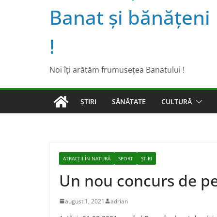
Banat şi bănăţeni
!
Noi îţi arătăm frumuseţea Banatului !
ȘTIRI
SĂNĂTATE
CULTURĂ
ATRACȚII ÎN NATURĂ
SPORT
ȘTIRI
Un nou concurs de pe
august 1, 2021
adrian