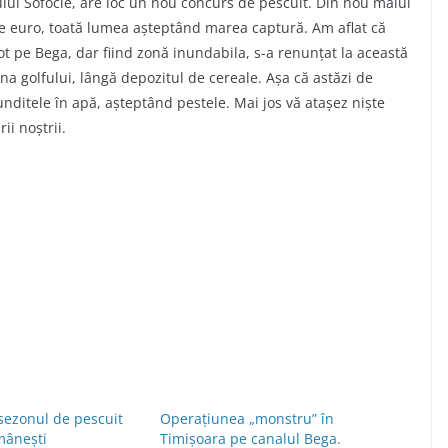
ului Sofocle, are loc un nou concurs de pescuit. Din nou malul
de euro, toată lumea așteptând marea captură. Am aflat că
 tot pe Bega, dar fiind zonă inundabila, s-a renunțat la această
ona golfului, lângă depozitul de cereale. Așa că astăzi de
nditele în apă, așteptând pestele. Mai jos vă atașez niște
ii noștrii.
sezonul de pescuit
Operațiunea „monstru” în
mâneşti
Timișoara pe canalul Bega.