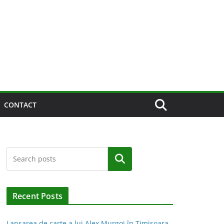
CONTACT
Caută
Recent Posts
Lansarea de carte a lui Alex Murgoi în Timișoara