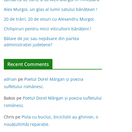
Alex Murgoi, un glas al lumii satului bănățean !
20 de trăiri, 20 de visuri cu Alexandru Murgoi.
Chilipiruri pentru micii viticultorii bănăţeni !
Bătaie de joc sau nepăsare din partea
administraţiei judeţene?
Recent Comments
adrian
pe
Poetul Dorel Mărgan şi poezia
sufletului românesc.
Bakos
pe
Poetul Dorel Mărgan şi poezia sufletului
românesc.
Chris
pe
Pista cu bucluc, bicicliștii au ghinion, o
nouă(ultimă) reparație.