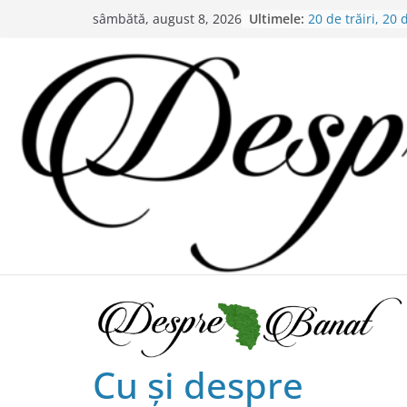
Skip
Ultimele:
20 de trăiri, 20 
sâmbătă, august 8, 2026
to
Alexandru Murg
Chilipiruri pentr
content
bănăţeni !
Bătaie de joc s
partea administ
Lansarea de cart
în Timișoara
Alex Murgoi, un 
satului bănățean
Cu şi despre