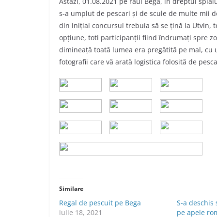
Astăzi, 01.08.2021 pe râul Bega, în dreptul splai
s-a umplut de pescari și de scule de multe mii 
din inițial concursul trebuia să se țină la Utvin,
opțiune, toti participanții fiind îndrumați spre z
dimineață toată lumea era pregătită pe mal, cu u
fotografii care vă arată logistica folosită de pescar
Similare
Regal de pescuit pe Bega
S-a deschis 
iulie 18, 2021
pe apele ro