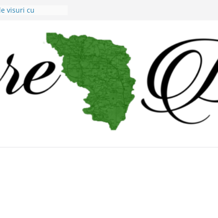
de visuri cu
oi.
u micii viticultorii
au nepăsare din
raţiei judeţene?
e a lui Alex Murgoi
glas al lumii
 !