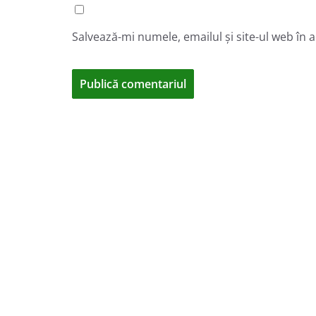
Salvează-mi numele, emailul și site-ul web în 
A
l
t
e
r
n
a
t
i
v
e