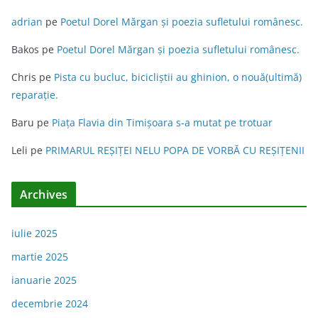
adrian
pe
Poetul Dorel Mărgan şi poezia sufletului românesc.
Bakos
pe
Poetul Dorel Mărgan şi poezia sufletului românesc.
Chris
pe
Pista cu bucluc, bicicliștii au ghinion, o nouă(ultimă)
reparație.
Baru
pe
Piața Flavia din Timişoara s-a mutat pe trotuar
Leli
pe
PRIMARUL REŞIŢEI NELU POPA DE VORBĂ CU REŞIŢENII
Archives
iulie 2025
martie 2025
ianuarie 2025
decembrie 2024