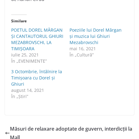
Similare
POETUL DOREL MĂRGAN
Poeziile lui Dorel Mărgan
ȘI CANTAUTORUL GHIURI
şi muzica lui Ghiuri
MEZABROVSCHI, LA
Mezabrovschi
TIMIȘOARA
mai 16, 2021
iulie 25, 2021
În „Cultură”
În „EVENIMENTE”
3 Octombrie, întâlnire la
Timișoara cu Dorel și
Ghiuri
august 14, 2021
În „Știri”
Măsuri de relaxare adoptate de guvern, interdicții la
Mall