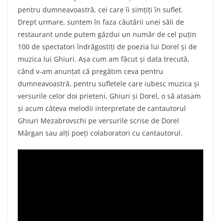
pentru dumneavoastră, cei care îi simțiți în suflet.
Drept urmare, suntem în faza căutării unei săli de
restaurant unde putem găzdui un număr de cel puțin
100 de spectatori îndrăgostiți de poezia lui Dorel și de
muzica lui Ghiuri. Așa cum am făcut și data trecută,
când v-am anunțat că pregătim ceva pentru
dumneavoastră, pentru sufletele care iubesc muzica și
versurile celor doi prieteni, Ghiuri și Dorel, o să atasam
și acum câteva melodii interpretate de cantautorul
Ghiuri Mezabrovschi pe versurile scrise de Dorel
Mărgan sau alți poeți colaboratori cu cantautorul.