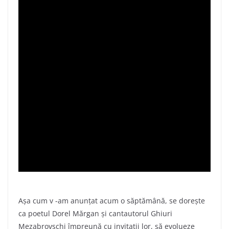
Așa cum v -am anunțat acum o săptămână, se dorește
ca poetul Dorel Mărgan și cantautorul Ghiuri
Mezabrovschi împreună cu invitații lor, să evolueze