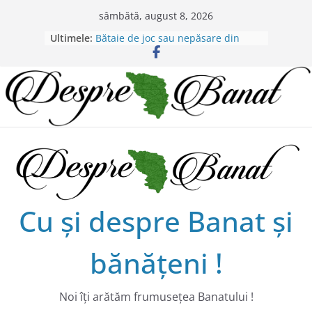
Skip
sâmbătă, august 8, 2026
to
Ultimele:
Bătaie de joc sau nepăsare din
content
partea administraţiei judeţene?
Lansarea de carte a lui Alex Murgoi
în Timișoara
Alex Murgoi, un glas al lumii
satului bănățean !
20 de trăiri, 20 de visuri cu
Alexandru Murgoi.
Chilipiruri pentru micii viticultorii
bănăţeni !
Cu şi despre Banat şi
bănăţeni !
Noi îţi arătăm frumuseţea Banatului !