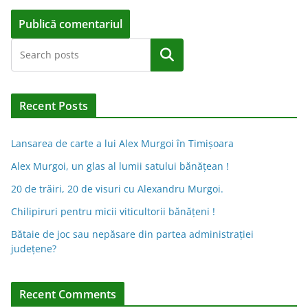
A
Caută
l
t
e
Recent Posts
r
n
Lansarea de carte a lui Alex Murgoi în Timișoara
a
Alex Murgoi, un glas al lumii satului bănățean !
t
20 de trăiri, 20 de visuri cu Alexandru Murgoi.
i
Chilipiruri pentru micii viticultorii bănăţeni !
v
Bătaie de joc sau nepăsare din partea administraţiei
e
judeţene?
:
Recent Comments