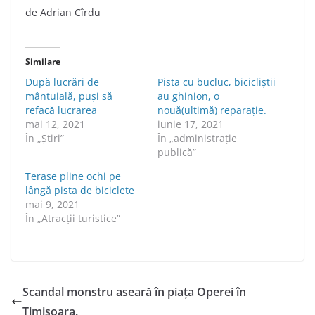
de Adrian Cîrdu
Similare
După lucrări de
Pista cu bucluc, bicicliștii
mântuială, puși să
au ghinion, o
refacă lucrarea
nouă(ultimă) reparație.
mai 12, 2021
iunie 17, 2021
În „Știri”
În „administraţie
publică”
Terase pline ochi pe
lângă pista de biciclete
mai 9, 2021
În „Atracții turistice”
Scandal monstru aseară în piața Operei în
Timișoara.