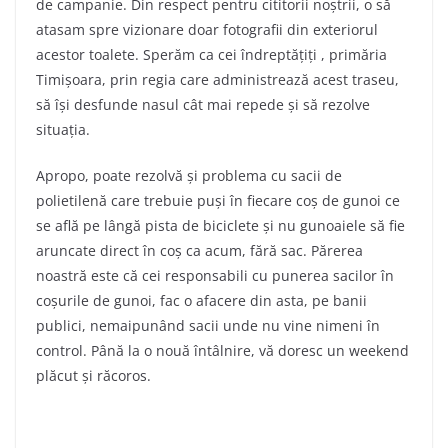
de campanie. Din respect pentru cititorii noștrii, o să
atasam spre vizionare doar fotografii din exteriorul
acestor toalete. Sperăm ca cei îndreptățiți , primăria
Timișoara, prin regia care administrează acest traseu,
să își desfunde nasul cât mai repede și să rezolve
situația.
Apropo, poate rezolvă și problema cu sacii de
polietilenă care trebuie puși în fiecare coș de gunoi ce
se află pe lângă pista de biciclete și nu gunoaiele să fie
aruncate direct în coș ca acum, fără sac. Părerea
noastră este că cei responsabili cu punerea sacilor în
coșurile de gunoi, fac o afacere din asta, pe banii
publici, nemaipunând sacii unde nu vine nimeni în
control. Până la o nouă întâlnire, vă doresc un weekend
plăcut și răcoros.