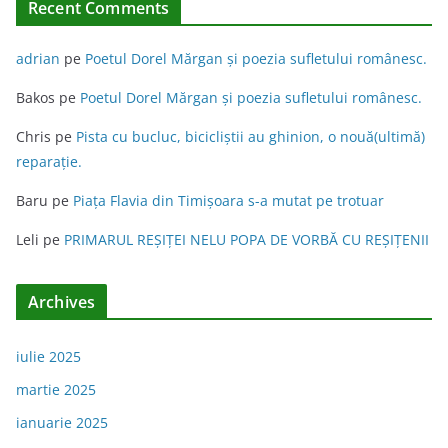
Recent Comments
adrian
pe
Poetul Dorel Mărgan şi poezia sufletului românesc.
Bakos
pe
Poetul Dorel Mărgan şi poezia sufletului românesc.
Chris
pe
Pista cu bucluc, bicicliștii au ghinion, o nouă(ultimă)
reparație.
Baru
pe
Piața Flavia din Timişoara s-a mutat pe trotuar
Leli
pe
PRIMARUL REŞIŢEI NELU POPA DE VORBĂ CU REŞIŢENII
Archives
iulie 2025
martie 2025
ianuarie 2025