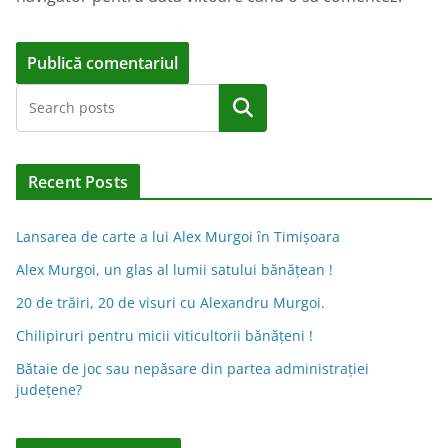
A
Caută
l
t
e
Recent Posts
r
n
Lansarea de carte a lui Alex Murgoi în Timișoara
a
Alex Murgoi, un glas al lumii satului bănățean !
t
20 de trăiri, 20 de visuri cu Alexandru Murgoi.
i
Chilipiruri pentru micii viticultorii bănăţeni !
v
Bătaie de joc sau nepăsare din partea administraţiei
e
judeţene?
: