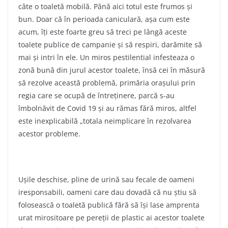
câte o toaletă mobilă. Până aici totul este frumos și
bun. Doar că în perioada caniculară, așa cum este
acum, îți este foarte greu să treci pe lângă aceste
toalete publice de campanie și să respiri, darămite să
mai și intri în ele. Un miros pestilential infesteaza o
zonă bună din jurul acestor toalete, însă cei în măsură
să rezolve această problemă, primăria orașului prin
regia care se ocupă de întreținere, parcă s-au
îmbolnăvit de Covid 19 și au rămas fără miros, altfel
este inexplicabilă „totala neimplicare în rezolvarea
acestor probleme.
Ușile deschise, pline de urină sau fecale de oameni
iresponsabili, oameni care dau dovadă că nu știu să
folosească o toaletă publică fără să își lase amprenta
urat mirositoare pe pereții de plastic ai acestor toalete