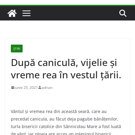
ȘTIRI
După caniculă, vijelie și
vreme rea în vestul țării.
iunie 25, 2021
adrian
Vântul și vremea rea din această seară, care au
precedat canicula, au făcut deja pagube bănățenilor,
turla bisericii catolice din Sânnicolau Mare a fost luată
de vânt, iar ploaia are acces on interiorul bisericii.