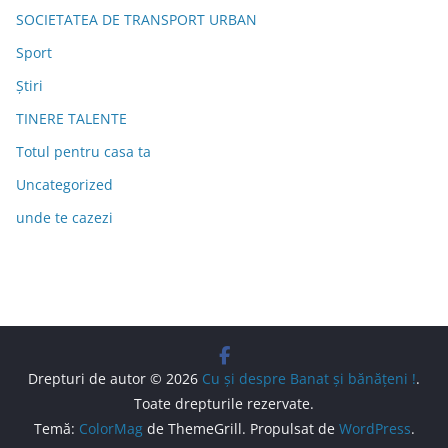
SOCIETATEA DE TRANSPORT URBAN
Sport
Știri
TINERE TALENTE
Totul pentru casa ta
Uncategorized
unde te cazezi
Drepturi de autor © 2026
Cu şi despre Banat şi bănăţeni !
.
Toate drepturile rezervate.
Temă:
ColorMag
de ThemeGrill. Propulsat de
WordPress
.