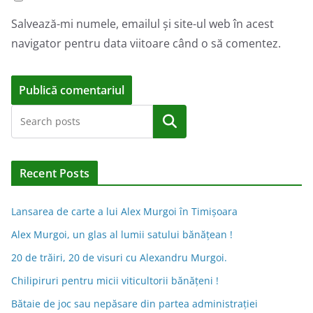
Salvează-mi numele, emailul și site-ul web în acest
navigator pentru data viitoare când o să comentez.
A
Caută
l
t
e
Recent Posts
r
n
Lansarea de carte a lui Alex Murgoi în Timișoara
a
Alex Murgoi, un glas al lumii satului bănățean !
t
20 de trăiri, 20 de visuri cu Alexandru Murgoi.
i
Chilipiruri pentru micii viticultorii bănăţeni !
v
Bătaie de joc sau nepăsare din partea administraţiei
e