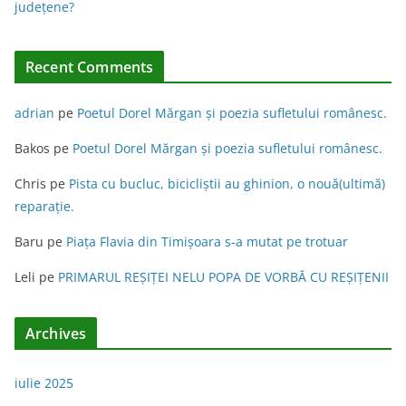
judeţene?
:
Recent Comments
adrian
pe
Poetul Dorel Mărgan şi poezia sufletului românesc.
Bakos
pe
Poetul Dorel Mărgan şi poezia sufletului românesc.
Chris
pe
Pista cu bucluc, bicicliștii au ghinion, o nouă(ultimă)
reparație.
Baru
pe
Piața Flavia din Timişoara s-a mutat pe trotuar
Leli
pe
PRIMARUL REŞIŢEI NELU POPA DE VORBĂ CU REŞIŢENII
Archives
iulie 2025