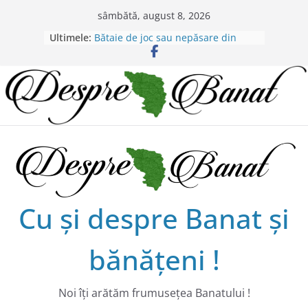
Skip
sâmbătă, august 8, 2026
to
Ultimele:
Bătaie de joc sau nepăsare din
content
partea administraţiei judeţene?
Lansarea de carte a lui Alex Murgoi
în Timișoara
Alex Murgoi, un glas al lumii
satului bănățean !
20 de trăiri, 20 de visuri cu
Alexandru Murgoi.
Chilipiruri pentru micii viticultorii
bănăţeni !
Cu şi despre Banat şi
bănăţeni !
Noi îţi arătăm frumuseţea Banatului !