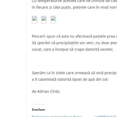
Cu temperaturile acestea care ne chinuie de cât
în fiecare zi câte puțin, pietrele care în mod nor
Pescarii spun că asta nu afectează peștele prea 
Să sperăm că precipitațiile vor veni, nu doar pent
uscat, care a început să crape datorită secetei.
Sperăm ca în zilele care urmează să vină precipita
a fi calamitată datorită lipsei de apă din sol.
de Adrian Cîrdu
Similare