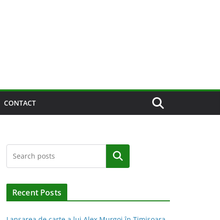
CONTACT
Caută
Recent Posts
Lansarea de carte a lui Alex Murgoi în Timișoara