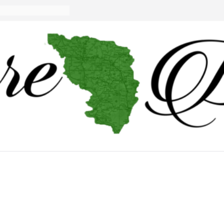
u micii viticultorii
au nepăsare din
raţiei judeţene?
e a lui Alex Murgoi
glas al lumii
 !
de visuri cu
oi.