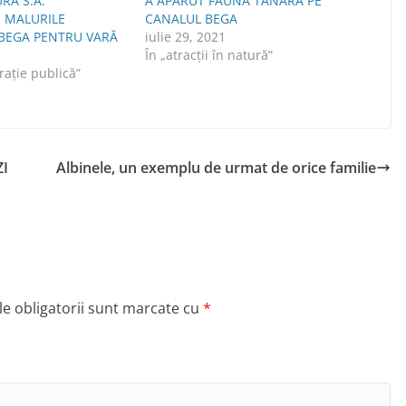
RA S.A.
A APĂRUT FAUNĂ TÂNĂRĂ PE
 MALURILE
CANALUL BEGA
BEGA PENTRU VARĂ
iulie 29, 2021
1
În „atracții în natură”
raţie publică”
I
Albinele, un exemplu de urmat de orice familie
e obligatorii sunt marcate cu
*