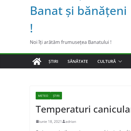
Banat şi bănăţeni
!
Noi îţi arătăm frumuseţea Banatului !
ȘTIRI
SĂNĂTATE
CULTURĂ
METEO
ȘTIRI
Temperaturi canicular
iunie 18, 2021
adrian