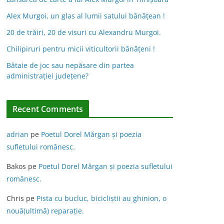
Alex Murgoi, un glas al lumii satului bănățean !
20 de trăiri, 20 de visuri cu Alexandru Murgoi.
Chilipiruri pentru micii viticultorii bănăţeni !
Bătaie de joc sau nepăsare din partea
administraţiei judeţene?
Recent Comments
adrian
pe
Poetul Dorel Mărgan şi poezia
sufletului românesc.
Bakos
pe
Poetul Dorel Mărgan şi poezia sufletului
românesc.
Chris
pe
Pista cu bucluc, bicicliștii au ghinion, o
nouă(ultimă) reparație.