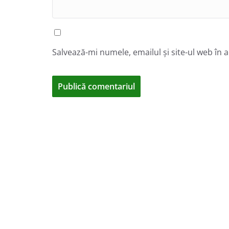
Salvează-mi numele, emailul și site-ul web în 
A
l
t
e
r
n
a
t
i