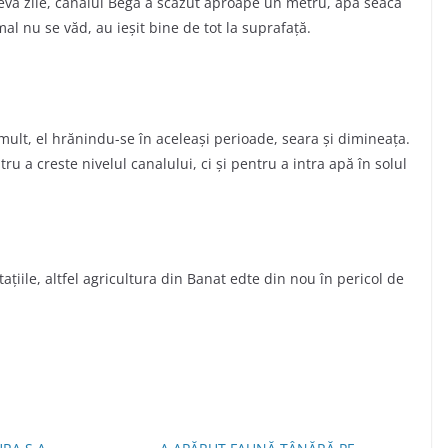
eva zile, canalul Bega a scăzut aproape un metru, apa seacă
mal nu se văd, au ieșit bine de tot la suprafață.
mult, el hrănindu-se în aceleași perioade, seara și dimineața.
ru a creste nivelul canalului, ci și pentru a intra apă în solul
țiile, altfel agricultura din Banat edte din nou în pericol de