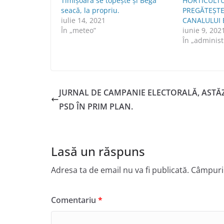
Timișoara se topește și Bega
HORTICULTU
seacă, la propriu.
PREGĂTEȘTE
iulie 14, 2021
CANALULUI 
În „meteo”
iunie 9, 202
În „administ
JURNAL DE CAMPANIE ELECTORALĂ, ASTĂZ
PSD ÎN PRIM PLAN.
Lasă un răspuns
Adresa ta de email nu va fi publicată.
Câmpuril
Comentariu
*