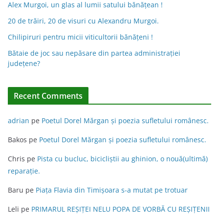
a
Alex Murgoi, un glas al lumii satului bănățean !
t
20 de trăiri, 20 de visuri cu Alexandru Murgoi.
i
Chilipiruri pentru micii viticultorii bănăţeni !
v
Bătaie de joc sau nepăsare din partea administraţiei
e
judeţene?
:
Recent Comments
adrian
pe
Poetul Dorel Mărgan şi poezia sufletului românesc.
Bakos
pe
Poetul Dorel Mărgan şi poezia sufletului românesc.
Chris
pe
Pista cu bucluc, bicicliștii au ghinion, o nouă(ultimă)
reparație.
Baru
pe
Piața Flavia din Timişoara s-a mutat pe trotuar
Leli
pe
PRIMARUL REŞIŢEI NELU POPA DE VORBĂ CU REŞIŢENII