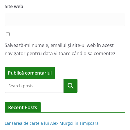
Site web
Salvează-mi numele, emailul și site-ul web în acest
navigator pentru data viitoare când o să comentez.
A
Caută
l
t
e
Recent Posts
r
n
Lansarea de carte a lui Alex Murgoi în Timișoara