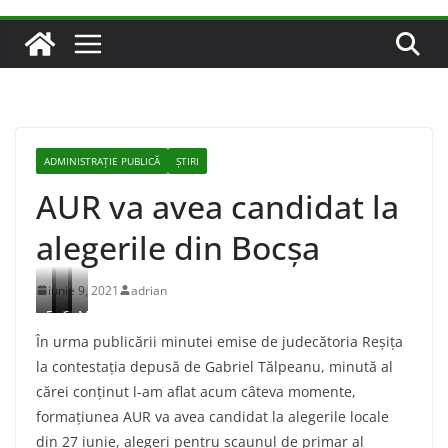
ADMINISTRAŢIE PUBLICĂ
ȘTIRI
AUR va avea candidat la
alegerile din Bocșa
iunie 9, 2021
adrian
E
M
G
M
u
a
a
i
În urma publicării minutei emise de judecătoria Reșița
g
r
b
r
la contestația depusă de Gabriel Tălpeanu, minută al
e
i
r
e
cărei conținut l-am aflat acum câteva momente,
n
a
i
l
formațiunea AUR va avea candidat la alegerile locale
C
n
e
P
din 27 iunie, alegeri pentru scaunul de primar al