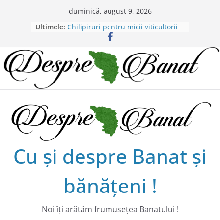
Skip
duminică, august 9, 2026
to
Ultimele:
Chilipiruri pentru micii viticultorii
content
bănăţeni !
Bătaie de joc sau nepăsare din
partea administraţiei judeţene?
Lansarea de carte a lui Alex Murgoi
în Timișoara
Alex Murgoi, un glas al lumii
satului bănățean !
20 de trăiri, 20 de visuri cu
Alexandru Murgoi.
Cu şi despre Banat şi
bănăţeni !
Noi îţi arătăm frumuseţea Banatului !