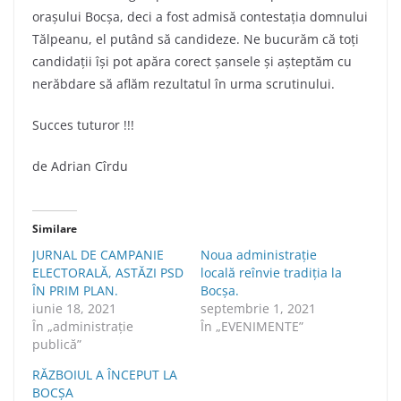
i
B
l
a
orașului Bocșa, deci a fost admisă contestaţia domnului
s
o
T
s
Tălpeanu, el putând să candideze. Ne bucurăm că toți
m
c
ă
c
candidații își pot apăra corect șansele și așteptăm cu
ă
ş
l
u
nerăbdare să aflăm rezultatul în urma scrutinului.
n
a
p
e
n
e
Succes tuturor !!!
a
a
n
n
de Adrian Cîrdu
ţ
u
u
Similare
JURNAL DE CAMPANIE
Noua administrație
ELECTORALĂ, ASTĂZI PSD
locală reînvie tradiția la
ÎN PRIM PLAN.
Bocșa.
iunie 18, 2021
septembrie 1, 2021
În „administraţie
În „EVENIMENTE”
publică”
RĂZBOIUL A ÎNCEPUT LA
BOCŞA