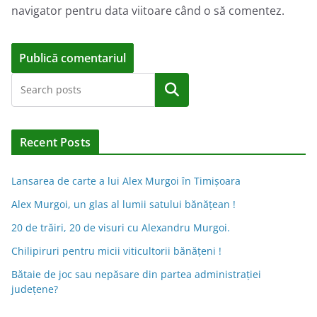
navigator pentru data viitoare când o să comentez.
A
Caută
l
t
e
Recent Posts
r
n
Lansarea de carte a lui Alex Murgoi în Timișoara
a
Alex Murgoi, un glas al lumii satului bănățean !
t
20 de trăiri, 20 de visuri cu Alexandru Murgoi.
i
Chilipiruri pentru micii viticultorii bănăţeni !
v
Bătaie de joc sau nepăsare din partea administraţiei
e
judeţene?
: