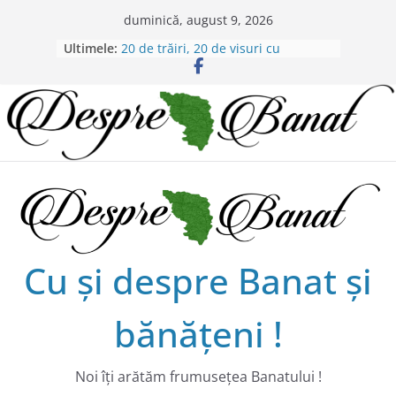
Skip
duminică, august 9, 2026
to
Ultimele:
20 de trăiri, 20 de visuri cu
content
Alexandru Murgoi.
Chilipiruri pentru micii viticultorii
bănăţeni !
Bătaie de joc sau nepăsare din
partea administraţiei judeţene?
Lansarea de carte a lui Alex Murgoi
în Timișoara
Alex Murgoi, un glas al lumii
satului bănățean !
Cu şi despre Banat şi
bănăţeni !
Noi îţi arătăm frumuseţea Banatului !