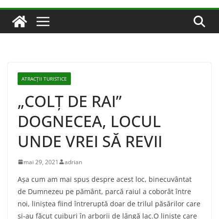
ATRACȚII TURISTICE
„COLŢ DE RAI”
DOGNECEA, LOCUL
UNDE VREI SĂ REVII
mai 29, 2021
adrian
Aşa cum am mai spus despre acest loc, binecuvântat
de Dumnezeu pe pământ, parcă raiul a coborât între
noi, liniştea fiind întreruptă doar de trilul păsărilor care
şi-au făcut cuiburi în arborii de lângă lac.O linişte care