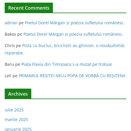
Recent Comments
adrian
pe
Poetul Dorel Mărgan şi poezia sufletului românesc.
Bakos
pe
Poetul Dorel Mărgan şi poezia sufletului românesc.
Chris
pe
Pista cu bucluc, bicicliștii au ghinion, o nouă(ultimă)
reparație.
Baru
pe
Piața Flavia din Timişoara s-a mutat pe trotuar
Leli
pe
PRIMARUL REŞIŢEI NELU POPA DE VORBĂ CU REŞIŢENII
Archives
iulie 2025
martie 2025
ianuarie 2025