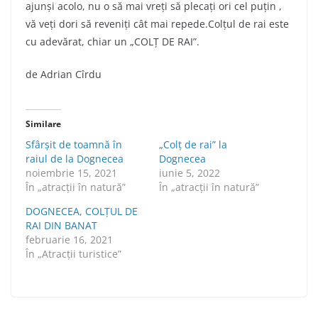
ajunşi acolo, nu o să mai vreţi să plecaţi ori cel puţin ,
vă veţi dori să reveniţi cât mai repede.Colţul de rai este
cu adevărat, chiar un „COLŢ DE RAI”.
de Adrian Cîrdu
Similare
Sfârșit de toamnă în
„Colț de rai” la
raiul de la Dognecea
Dognecea
noiembrie 15, 2021
iunie 5, 2022
În „atracții în natură”
În „atracții în natură”
DOGNECEA, COLȚUL DE
RAI DIN BANAT
februarie 16, 2021
În „Atracții turistice”