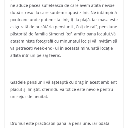
ne aduce pacea sufletească de care avem atâta nevoie
după stresul la care suntem supuşi zilnic.Ne întâmpină
pontoane unde putem sta liniştiţi la plajă, iar masa este
asigurată de bucătăria pensiunii „Colţ de rai”, pensiune
păstorită de familia Simonei Rof, amfitrioana locului.Vă
ataşăm nişte fotografii cu minunatul loc şi vă invităm să
vă petreceţi week-end- ul în această minunată locaţie
aflată într-un peisaj feeric.
Gazdele pensiunii vă aşteaptă cu drag în acest ambient
plăcut şi liniştit, oferindu-vă tot ce este nevoie pentru
un sejur de neuitat.
Drumul este practicabil până la pensiune, iar odată