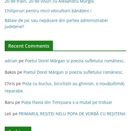
20 de trăiri, 20 de visuri cu Alexandru Murgoi.
i
Chilipiruri pentru micii viticultorii bănăţeni !
v
Bătaie de joc sau nepăsare din partea administraţiei
e
judeţene?
:
Recent Comments
adrian
pe
Poetul Dorel Mărgan şi poezia sufletului românesc.
Bakos
pe
Poetul Dorel Mărgan şi poezia sufletului românesc.
Chris
pe
Pista cu bucluc, bicicliștii au ghinion, o nouă(ultimă)
reparație.
Baru
pe
Piața Flavia din Timişoara s-a mutat pe trotuar
Leli
pe
PRIMARUL REŞIŢEI NELU POPA DE VORBĂ CU REŞIŢENII