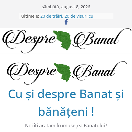
Skip
sâmbătă, august 8, 2026
to
Ultimele:
20 de trăiri, 20 de visuri cu
content
Alexandru Murgoi.
Chilipiruri pentru micii viticultorii
bănăţeni !
Bătaie de joc sau nepăsare din
partea administraţiei judeţene?
Lansarea de carte a lui Alex Murgoi
în Timișoara
Alex Murgoi, un glas al lumii
satului bănățean !
Cu şi despre Banat şi
bănăţeni !
Noi îţi arătăm frumuseţea Banatului !