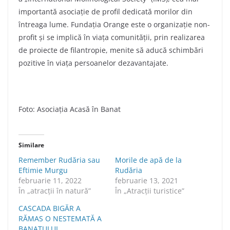
importantă asociație de profil dedicată morilor din
întreaga lume. Fundația Orange este o organizaţie non-
profit și se implică în viaţa comunității, prin realizarea
de proiecte de filantropie, menite să aducă schimbări
pozitive în viaţa persoanelor dezavantajate.
Foto: Asociația Acasă în Banat
Similare
Remember Rudăria sau
Morile de apă de la
Eftimie Murgu
Rudăria
februarie 11, 2022
februarie 13, 2021
În „atracții în natură”
În „Atracții turistice”
CASCADA BIGĂR A
RĂMAS O NESTEMATĂ A
BANATULUI