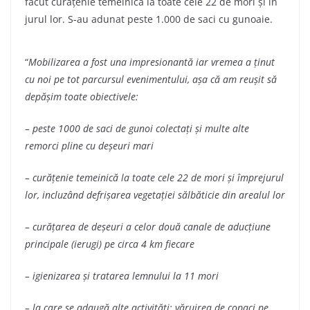
făcut curățenie temeinică la toate cele 22 de mori și în
jurul lor. S-au adunat peste 1.000 de saci cu gunoaie.
“
Mobilizarea a fost una impresionantă iar vremea a ținut
cu noi pe tot parcursul evenimentului, așa că am reușit să
depășim toate obiectivele:
– peste 1000 de saci de gunoi colectați și multe alte
remorci pline cu deșeuri mari
– curățenie temeinică la toate cele 22 de mori și împrejurul
lor, incluzând defrișarea vegetației sălbăticie din arealul lor
– curățarea de deșeuri a celor două canale de aducțiune
principale (ierugi) pe circa 4 km fiecare
– igienizarea și tratarea lemnului la 11 mori
– la care se adaugă alte activități: văruirea de copaci pe