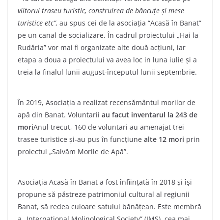
viitorul traseu turistic, construirea de băncuțe și mese
turistice etc”,
au spus cei de la asociația “Acasă în Banat”
pe un canal de socializare. În cadrul proiectului „Hai la
Rudăria” vor mai fi organizate alte două acțiuni, iar
etapa a doua a proiectului va avea loc in luna iulie şi a
treia la finalul lunii august-începutul lunii septembrie.
În 2019, Asociația a realizat recensământul morilor de
apă din Banat. Voluntarii
au facut inventarul la 243 de
mori
Anul trecut, 160 de voluntari au amenajat trei
trasee turistice și-au pus în funcțiune
alte 12 mori
prin
proiectul „Salvăm Morile de Apă”.
Asociația Acasă în Banat a fost înființată în 2018 și își
propune să păstreze patrimoniul cultural al regiunii
Banat, să redea culoare satului bănățean. Este membră
a „International Molinological Society” (IMS), cea mai