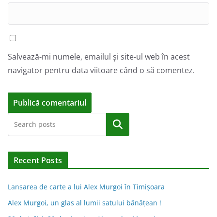
Salvează-mi numele, emailul și site-ul web în acest
navigator pentru data viitoare când o să comentez.
A
Caută
l
t
e
Recent Posts
r
n
Lansarea de carte a lui Alex Murgoi în Timișoara
a
Alex Murgoi, un glas al lumii satului bănățean !
t