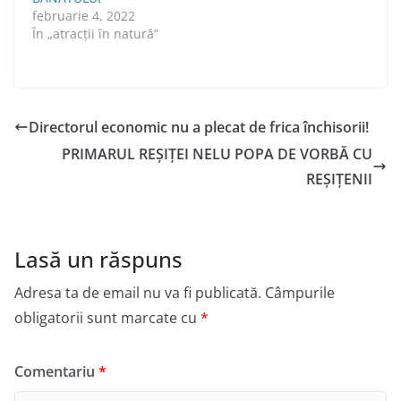
februarie 4, 2022
În „atracții în natură”
Directorul economic nu a plecat de frica închisorii!
PRIMARUL REŞIŢEI NELU POPA DE VORBĂ CU
REŞIŢENII
Lasă un răspuns
Adresa ta de email nu va fi publicată.
Câmpurile
obligatorii sunt marcate cu
*
Comentariu
*