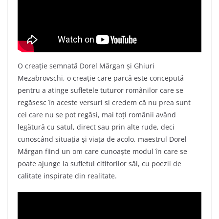
O creaţie semnată Dorel Mărgan şi Ghiuri
Mezabrovschi, o creaţie care parcă este concepută
pentru a atinge sufletele tuturor românilor care se
regăsesc în aceste versuri si credem că nu prea sunt
cei care nu se pot regăsi, mai toţi românii având
legătură cu satul, direct sau prin alte rude, deci
cunoscând situaţia şi viaţa de acolo, maestrul Dorel
Mărgan fiind un om care cunoaşte modul în care se
poate ajunge la sufletul cititorilor săi, cu poezii de
calitate inspirate din realitate.