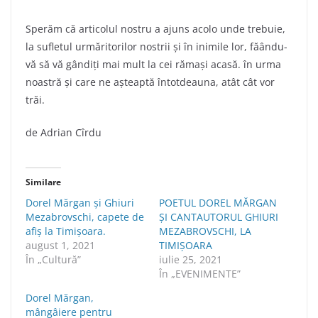
Sperăm că articolul nostru a ajuns acolo unde trebuie,
la sufletul urmăritorilor nostrii şi în inimile lor, făându-
vă să vă gândiţi mai mult la cei rămaşi acasă. în urma
noastră şi care ne aşteaptă întotdeauna, atât cât vor
trăi.
de Adrian Cîrdu
Similare
Dorel Mărgan și Ghiuri
POETUL DOREL MĂRGAN
Mezabrovschi, capete de
ȘI CANTAUTORUL GHIURI
afiș la Timișoara.
MEZABROVSCHI, LA
august 1, 2021
TIMIȘOARA
În „Cultură”
iulie 25, 2021
În „EVENIMENTE”
Dorel Mărgan,
mângâiere pentru