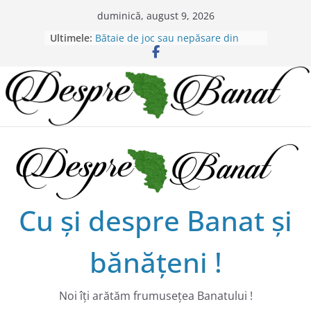
Skip
duminică, august 9, 2026
Chilipiruri pentru micii viticultorii
to
Ultimele:
bănăţeni !
content
Bătaie de joc sau nepăsare din
partea administraţiei judeţene?
Lansarea de carte a lui Alex Murgoi
în Timișoara
Alex Murgoi, un glas al lumii
satului bănățean !
20 de trăiri, 20 de visuri cu
Alexandru Murgoi.
Cu şi despre Banat şi
bănăţeni !
Noi îţi arătăm frumuseţea Banatului !