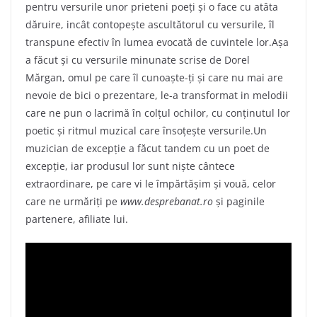
pentru versurile unor prieteni poeţi şi o face cu atâta
dăruire, incât contopeşte ascultătorul cu versurile, îl
transpune efectiv în lumea evocată de cuvintele lor.Aşa
a făcut şi cu versurile minunate scrise de Dorel
Mărgan, omul pe care îl cunoaşte-ţi şi care nu mai are
nevoie de bici o prezentare, le-a transformat in melodii
care ne pun o lacrimă în colţul ochilor, cu conţinutul lor
poetic şi ritmul muzical care însoţeşte versurile.Un
muzician de excepţie a făcut tandem cu un poet de
excepţie, iar produsul lor sunt nişte cântece
extraordinare, pe care vi le împărtăşim şi vouă, celor
care ne urmăriţi pe
www.desprebanat.ro
şi paginile
partenere, afiliate lui.