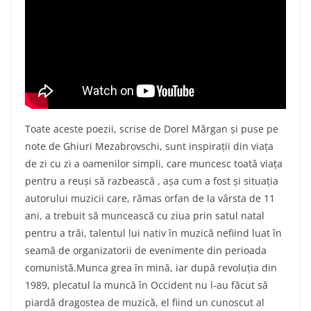
Toate aceste poezii, scrise de Dorel Mărgan şi puse pe
note de Ghiuri Mezabrovschi, sunt inspiraţii din viaţa
de zi cu zi a oamenilor simpli, care muncesc toată viaţa
pentru a reuşi să razbească , aşa cum a fost şi situaţia
autorului muzicii care, rămas orfan de la vârsta de 11
ani, a trebuit să muncească cu ziua prin satul natal
pentru a trăi, talentul lui nativ în muzică nefiind luat în
seamă de organizatorii de evenimente din perioada
comunistă.Munca grea în mină, iar după revoluţia din
1989, plecatul la muncă în Occident nu l-au făcut să
piardă dragostea de muzică, el fiind un cunoscut al