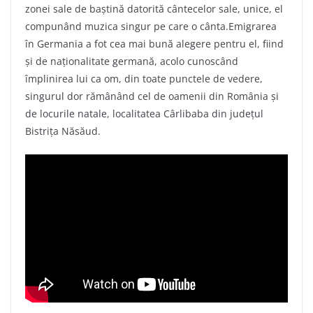
zonei sale de baştină datorită cântecelor sale, unice, el
compunând muzica singur pe care o cânta.Emigrarea
în Germania a fot cea mai bună alegere pentru el, fiind
şi de naţionalitate germană, acolo cunoscând
împlinirea lui ca om, din toate punctele de vedere,
singurul dor rămânând cel de oamenii din România şi
de locurile natale, localitatea Cârlibaba din judeţul
Bistriţa Năsăud.