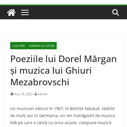
CULTURĂ
OAMENI ȘI LOCURI
Poeziile lui Dorel Mărgan
şi muzica lui Ghiuri
Mezabrovschi
mai 16, 2021
adrian
Un muzician născut în 1967, în Bistriţa Năsăud, stabilit
de mulţi ani în Germania, un om îndrăgostit de muzica
folk pe care o cântâ cu orice ocazie, compune muzică