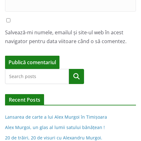
Salvează-mi numele, emailul și site-ul web în acest
navigator pentru data viitoare când o să comentez.
A
Caută
l
t
e
Recent Posts
r
n
Lansarea de carte a lui Alex Murgoi în Timișoara
a
Alex Murgoi, un glas al lumii satului bănățean !
t
20 de trăiri, 20 de visuri cu Alexandru Murgoi.