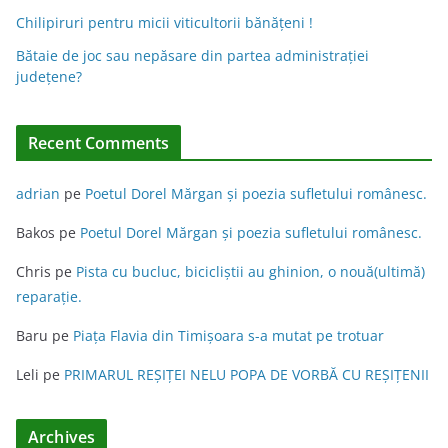
i
Chilipiruri pentru micii viticultorii bănăţeni !
v
Bătaie de joc sau nepăsare din partea administraţiei
e
judeţene?
:
Recent Comments
adrian
pe
Poetul Dorel Mărgan şi poezia sufletului românesc.
Bakos
pe
Poetul Dorel Mărgan şi poezia sufletului românesc.
Chris
pe
Pista cu bucluc, bicicliștii au ghinion, o nouă(ultimă)
reparație.
Baru
pe
Piața Flavia din Timişoara s-a mutat pe trotuar
Leli
pe
PRIMARUL REŞIŢEI NELU POPA DE VORBĂ CU REŞIŢENII
Archives