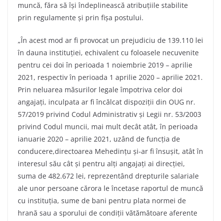
muncă, făra să își îndeplinească atribuțiile stabilite
prin regulamente și prin fișa postului.
„În acest mod ar fi provocat un prejudiciu de 139.110 lei
în dauna instituției, echivalent cu foloasele necuvenite
pentru cei doi în perioada 1 noiembrie 2019 – aprilie
2021, respectiv în perioada 1 aprilie 2020 – aprilie 2021.
Prin neluarea măsurilor legale împotriva celor doi
angajați, inculpata ar fi încălcat dispoziții din OUG nr.
57/2019 privind Codul Administrativ și Legii nr. 53/2003
privind Codul muncii, mai mult decât atât, în perioada
ianuarie 2020 – aprilie 2021, uzând de funcția de
conducere,directoarea Mehedințu și-ar fi însușit, atât în
interesul său cât și pentru alți angajați ai direcției,
suma de 482.672 lei, reprezentând drepturile salariale
ale unor persoane cărora le încetase raportul de muncă
cu instituția, sume de bani pentru plata normei de
hrană sau a sporului de condiții vătămătoare aferente