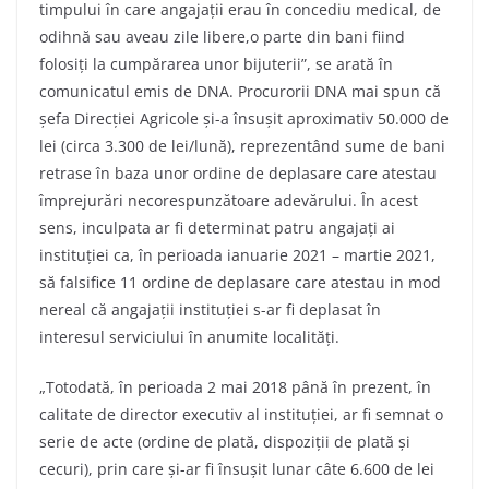
timpului în care angajații erau în concediu medical, de
odihnă sau aveau zile libere,o parte din bani fiind
folosiți la cumpărarea unor bijuterii”, se arată în
comunicatul emis de DNA. Procurorii DNA mai spun că
șefa Direcției Agricole și-a însușit aproximativ 50.000 de
lei (circa 3.300 de lei/lună), reprezentând sume de bani
retrase în baza unor ordine de deplasare care atestau
împrejurări necorespunzătoare adevărului. În acest
sens, inculpata ar fi determinat patru angajați ai
instituției ca, în perioada ianuarie 2021 – martie 2021,
să falsifice 11 ordine de deplasare care atestau in mod
nereal că angajații instituției s-ar fi deplasat în
interesul serviciului în anumite localități.
„Totodată, în perioada 2 mai 2018 până în prezent, în
calitate de director executiv al instituției, ar fi semnat o
serie de acte (ordine de plată, dispoziții de plată și
cecuri), prin care și-ar fi însușit lunar câte 6.600 de lei