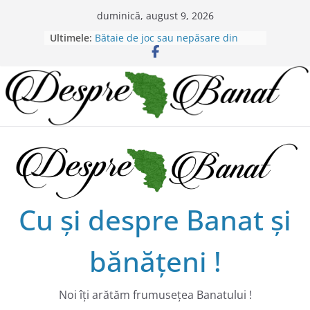
Skip
duminică, august 9, 2026
Chilipiruri pentru micii viticultorii
to
Ultimele:
bănăţeni !
content
Bătaie de joc sau nepăsare din
partea administraţiei judeţene?
Lansarea de carte a lui Alex Murgoi
în Timișoara
Alex Murgoi, un glas al lumii
satului bănățean !
20 de trăiri, 20 de visuri cu
Alexandru Murgoi.
Cu şi despre Banat şi
bănăţeni !
Noi îţi arătăm frumuseţea Banatului !