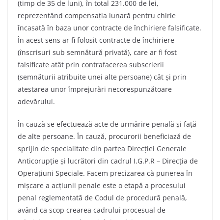
(timp de 35 de luni), în total 231.000 de lei,
reprezentând compensația lunară pentru chirie
încasată în baza unor contracte de închiriere falsificate.
În acest sens ar fi folosit contracte de închiriere
(înscrisuri sub semnătură privată), care ar fi fost
falsificate atât prin contrafacerea subscrierii
(semnăturii atribuite unei alte persoane) cât și prin
atestarea unor împrejurări necorespunzătoare
adevărului.
În cauză se efectuează acte de urmărire penală și față
de alte persoane. În cauză, procurorii beneficiază de
sprijin de specialitate din partea Direcției Generale
Anticorupție și lucrători din cadrul I.G.P.R – Direcția de
Operațiuni Speciale. Facem precizarea că punerea în
mișcare a acțiunii penale este o etapă a procesului
penal reglementată de Codul de procedură penală,
având ca scop crearea cadrului procesual de