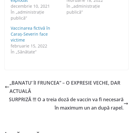
explodat
februarie 18, 2022
decembrie 10, 2021
În „administraţie
În „administraţie
publică”
publică”
Vaccinarea fictivă în
Caraș-Severin face
victime
februarie 15, 2022
În „Sănătate”
„BANATU’ îI FRUNCEA” – O EXPRESIE VECHE, DAR
ACTUALĂ
SURPRIZĂ !!! O a treia doză de vaccin va fi necesară
în maximum un an după rapel.