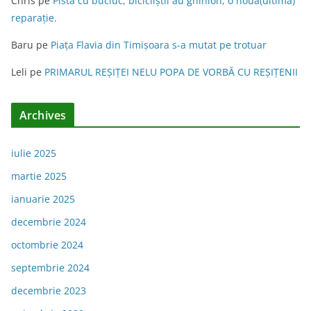
Chris
pe
Pista cu bucluc, bicicliștii au ghinion, o nouă(ultimă)
reparație.
Baru
pe
Piața Flavia din Timişoara s-a mutat pe trotuar
Leli
pe
PRIMARUL REŞIŢEI NELU POPA DE VORBĂ CU REŞIŢENII
Archives
iulie 2025
martie 2025
ianuarie 2025
decembrie 2024
octombrie 2024
septembrie 2024
decembrie 2023