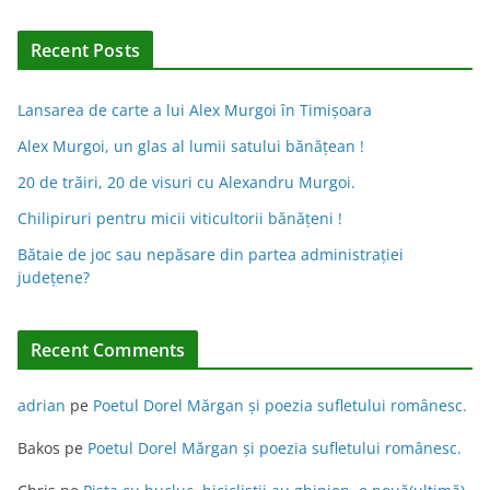
t
e
Recent Posts
r
n
Lansarea de carte a lui Alex Murgoi în Timișoara
a
Alex Murgoi, un glas al lumii satului bănățean !
t
20 de trăiri, 20 de visuri cu Alexandru Murgoi.
i
Chilipiruri pentru micii viticultorii bănăţeni !
v
Bătaie de joc sau nepăsare din partea administraţiei
e
judeţene?
:
Recent Comments
adrian
pe
Poetul Dorel Mărgan şi poezia sufletului românesc.
Bakos
pe
Poetul Dorel Mărgan şi poezia sufletului românesc.