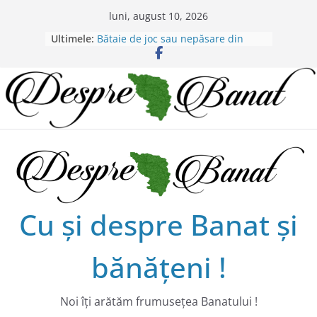
Skip
luni, august 10, 2026
Chilipiruri pentru micii viticultorii
to
Ultimele:
bănăţeni !
content
Bătaie de joc sau nepăsare din
partea administraţiei judeţene?
Lansarea de carte a lui Alex Murgoi
în Timișoara
Alex Murgoi, un glas al lumii
satului bănățean !
20 de trăiri, 20 de visuri cu
Alexandru Murgoi.
Cu şi despre Banat şi
bănăţeni !
Noi îţi arătăm frumuseţea Banatului !