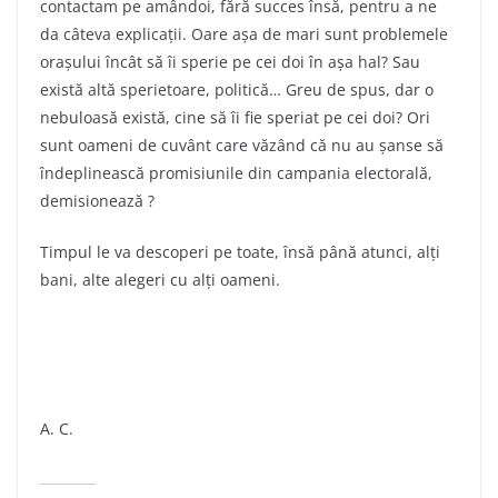
contactam pe amândoi, fără succes însă, pentru a ne
da câteva explicații. Oare așa de mari sunt problemele
orașului încât să îi sperie pe cei doi în așa hal? Sau
există altă sperietoare, politică… Greu de spus, dar o
nebuloasă există, cine să îi fie speriat pe cei doi? Ori
sunt oameni de cuvânt care văzând că nu au șanse să
îndeplinească promisiunile din campania electorală,
demisionează ?
Timpul le va descoperi pe toate, însă până atunci, alți
bani, alte alegeri cu alți oameni.
A. C.