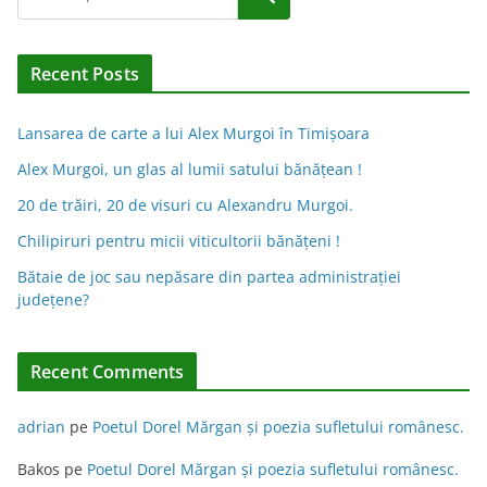
l
t
e
Recent Posts
r
n
Lansarea de carte a lui Alex Murgoi în Timișoara
a
Alex Murgoi, un glas al lumii satului bănățean !
t
20 de trăiri, 20 de visuri cu Alexandru Murgoi.
i
Chilipiruri pentru micii viticultorii bănăţeni !
v
Bătaie de joc sau nepăsare din partea administraţiei
e
judeţene?
:
Recent Comments
adrian
pe
Poetul Dorel Mărgan şi poezia sufletului românesc.
Bakos
pe
Poetul Dorel Mărgan şi poezia sufletului românesc.