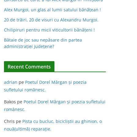
Alex Murgoi, un glas al lumii satului bănățean !
20 de trăiri, 20 de visuri cu Alexandru Murgoi.
Chilipiruri pentru micii viticultorii bănăţeni !
Bătaie de joc sau nepăsare din partea
administraţiei judeţene?
Recent Comments
adrian
pe
Poetul Dorel Mărgan şi poezia
sufletului românesc.
Bakos
pe
Poetul Dorel Mărgan şi poezia sufletului
românesc.
Chris
pe
Pista cu bucluc, bicicliștii au ghinion, o
nouă(ultimă) reparație.