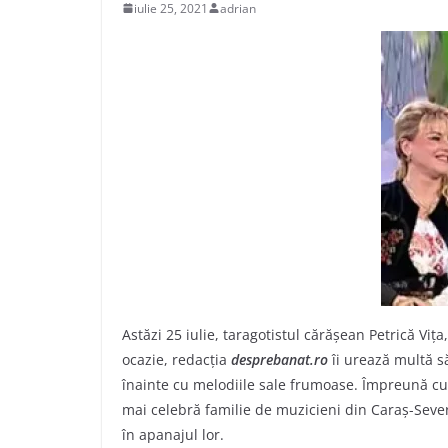
iulie 25, 2021
adrian
Astăzi 25 iulie, taragotistul cărășean Petrică Viț
ocazie, redacția
desprebanat.ro
îi urează multă s
înainte cu melodiile sale frumoase. Împreună cu 
mai celebră familie de muzicieni din Caraș-Sever
în apanajul lor.