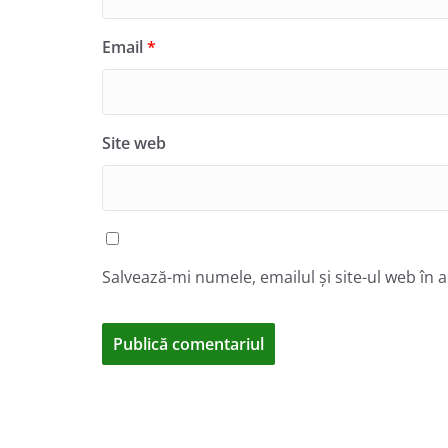
Email
*
Site web
Salvează-mi numele, emailul și site-ul web în 
A
l
t