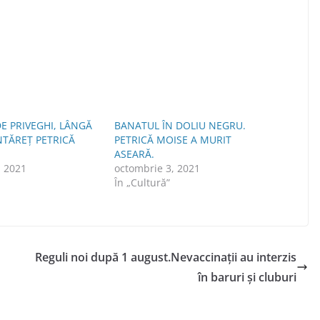
DE PRIVEGHI, LÂNGĂ
BANATUL ÎN DOLIU NEGRU.
TĂREŢ PETRICĂ
PETRICĂ MOISE A MURIT
ASEARĂ.
, 2021
octombrie 3, 2021
În „Cultură”
Reguli noi după 1 august.Nevaccinații au interzis
în baruri și cluburi