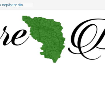
au nepăsare din
raţiei judeţene?
e a lui Alex Murgoi
glas al lumii
 !
de visuri cu
oi.
u micii viticultorii