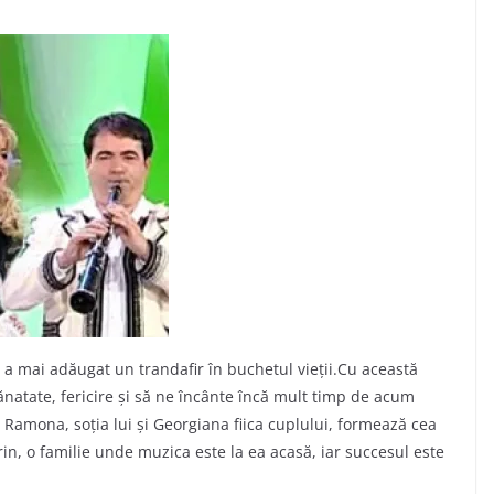
a, a mai adăugat un trandafir în buchetul vieții.Cu această
ănatate, fericire și să ne încânte încă mult timp de acum
Ramona, soția lui și Georgiana fiica cuplului, formează cea
in, o familie unde muzica este la ea acasă, iar succesul este