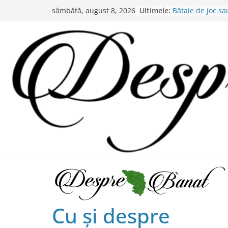
Skip
Ultimele:
Bătaie de joc s
sâmbătă, august 8, 2026
to
partea administ
Lansarea de cart
content
în Timișoara
Alex Murgoi, un 
satului bănățean
20 de trăiri, 20 
Alexandru Murg
Chilipiruri pentr
bănăţeni !
Cu şi despre