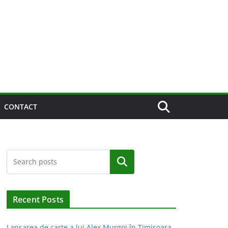
CONTACT
Caută
Recent Posts
Lansarea de carte a lui Alex Murgoi în Timișoara